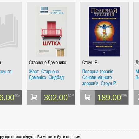
в
Старноне Доменико
Стоун Р.
Д
джунглі
Жарт. Старноне
Полярна терапія.
М
Доменіко. Сіндбад
Основи міцного
B
здоров'я. Стоун Р.
Софія
6.00
302.00
189.00
грн
грн
грн
ру ще немає відгуків. Ви можете бути першим!