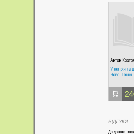
Антон Крото
У нагір'я та 
Нової Гвінеї.
24
ВІДГУКИ
До даного това