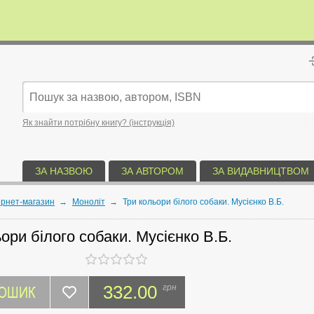
Як знайти потрібну книгу? (інструкція)
ЗА НАЗВОЮ
ЗА АВТОРОМ
ЗА ВИДАВНИЦТВОМ
ернет-магазин
→
Моноліт
→
Три кольори білого собаки. Мусієнко В.Б.
ори білого собаки. Мусієнко В.Б.
КОШИК
332.00
грн