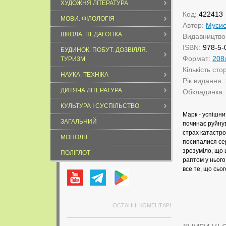
ХУДОЖНЯ ЛІТЕРАТУРА
Код:
422413
МОВИ. ФІЛОЛОГІЯ
Автор:
Мусие
ШКОЛА. ПЕДАГОГІКА
Видавництво
ISBN:
978-5-
БУДИНОК. ПОБУТ. ДОЗВІЛЛЯ.
Формат:
208
ТУРИЗМ
Кількість сто
НАУКА. ТЕХНІКА
Рік видання:
ДИТЯЧА ЛІТЕРАТУРА
Обкладинка
КУЛЬТУРА І СУСПІЛЬСТВО
Марк - успішни
ЗАГАЛЬНИЙ
починає руйнува
страх катастро
МОНОЛІТ
посипалися сер
зрозуміло, що ц
ПОЛІГЛОТ
раптом у нього
все те, що сьог
ОСТАННІ КОМЕНТАРІ