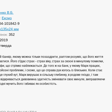
нко В.Б.
:
Ексмо
04-101842-9
x135x24 мм
рінок:
352
2019
:
тверда
й банкір, якому можна тільки позаздрити, раптом розуміє, що його життя
тися. Його з'їдає страх - страх віку, страх за скоєні в минулому помилки,
фи, що стрімко наближається. До того ж на банк, у якому Марк працює,
йозні проблеми, і схоже, що це справа рук когось із близьких. Коли стає
е глухий кут, Марк вирушає в сільську глибинку, в родове гніздо, і там
 відкривається дивовижна здатність змінювати своє минуле, виправляючи
одні мучить його і вбиває як особистість.