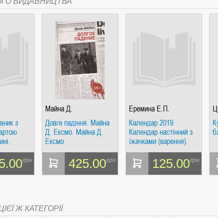
ОГО ВИДАВНИЦТВА
СІ. ГІПЕРІОН
Майна Д.
Еремина Е.П.
Ц
івник з
Довге падіння. Майна
Календар 2019.
К
І. ЧАС
артою
Д. Ексмо. Майна Д.
Календар настінний з
б
ині.
Ексмо
їжачками (варення).
Єрьоміна Є.П.
5.00
425.00
125.00
грн
грн
грн
ЯХ, ВИЗНАЧЕННЯХ, СЦЕНАРІЯХ). АНТОНІНА ШЕВЧУК. МАНДРІВЕЦЬ
ІЄЇ Ж КАТЕГОРІЇ