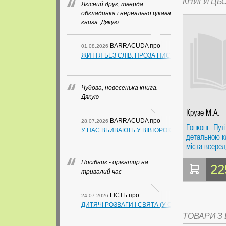
КНИГИ ЦЬ
Якісний друк, тверда
обкладинка і нереально цікава
книга. Дякую
BARRACUDA
про
01.08.2026
ЖИТТЯ БЕЗ СЛІВ. ПРОЗА ПИСЬМЕННИКІВ ІЗ ГУАН
Чудова, новесенька книга.
Дякую
Крузе М.А.
BARRACUDA
про
28.07.2026
Гонконг. Пут
У НАС ВБИВАЮТЬ У ВІВТОРОК. СЛАПОВСЬКИЙ О.
детальною к
міста всеред
Червоний гід
Посібник - орієнтир на
22
тривалий час
ГІСТЬ
про
24.07.2026
ДИТЯЧІ РОЗВАГИ І СВЯТА (У СХЕМАХ, ТАБЛИЦ
ТОВАРИ З Ц