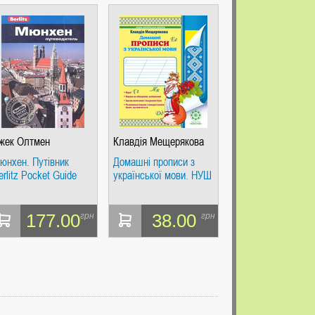
жек Олтмен
Клавдія Мещерякова
юнхен. Путівник
Домашні прописи з
erlitz Pocket Guide
української мови. НУШ
177.00
38.00
грн
грн