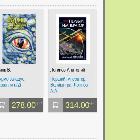
инк В.
Логинов Анатолий
Анатольевич
урмо загадує
Перший імператор.
ажання (#2)
Велика гра. Логінов
А.А.
278.00
314.00
грн
грн