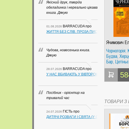
Якісний друк, тверда
обкладинка і нереально цікава
книга. Дякую
BARRACUDA
про
01.08.2026
ЖИТТЯ БЕЗ СЛІВ. ПРОЗА ПИСЬМЕННИКІВ ІЗ ГУАН
Ячимович Е
Чорногорія: 
Чудова, новесенька книга.
Будва, Херце
Дякую
Бар, Цетіньє
Тіват. Путівн
BARRACUDA
про
28.07.2026
детальною к
58
У НАС ВБИВАЮТЬ У ВІВТОРОК. СЛАПОВСЬКИЙ О.
міста всеред
Помаранчеви
Посібник - орієнтир на
тривалий час
ТОВАРИ З Ц
ГІСТЬ
про
24.07.2026
ДИТЯЧІ РОЗВАГИ І СВЯТА (У СХЕМАХ, ТАБЛИЦ