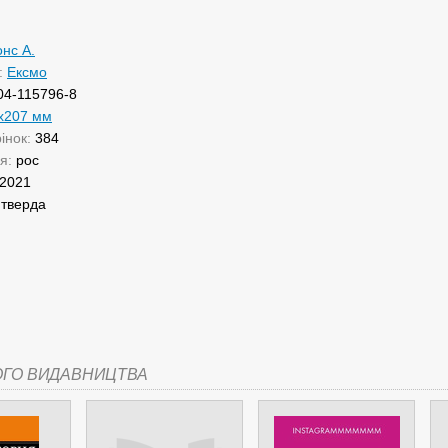
нс А.
:
Ексмо
04-115796-8
х207 мм
рінок:
384
ня:
рос
2021
:
тверда
ОГО ВИДАВНИЦТВА