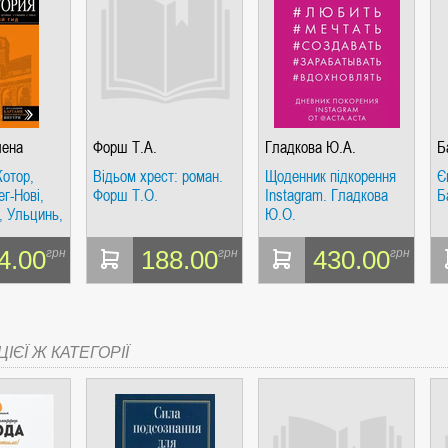
СІ. ГІПЕРІОН
лена
Форш Т.А.
Гладкова Ю.А.
Б
Котор,
Відьом хрест: роман.
Щоденник підкорення
Є
г-Нові,
Форш Т.О.
Instagram. Гладкова
Б
, Ульцинь,
Ю.О.
ик з
артою
4.00
188.00
430.00
грн
грн
грн
І. ЧАС
ині.
й гід
ІЄЇ Ж КАТЕГОРІЇ
ЯХ, ВИЗНАЧЕННЯХ, СЦЕНАРІЯХ). АНТОНІНА ШЕВЧУК. МАНДРІВЕЦЬ