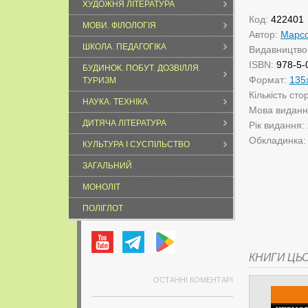
ХУДОЖНЯ ЛІТЕРАТУРА
Код:
422401
МОВИ. ФІЛОЛОГІЯ
Автор:
Марсо
ШКОЛА. ПЕДАГОГІКА
Видавництво
ISBN:
978-5-
БУДИНОК. ПОБУТ. ДОЗВІЛЛЯ.
Формат:
135
ТУРИЗМ
Кількість сто
НАУКА. ТЕХНІКА
Мова видан
ДИТЯЧА ЛІТЕРАТУРА
Рік видання:
Обкладинка
КУЛЬТУРА І СУСПІЛЬСТВО
ЗАГАЛЬНИЙ
МОНОЛІТ
ПОЛІГЛОТ
КНИГИ ЦЬ
ОСТАННІ КОМЕНТАРІ