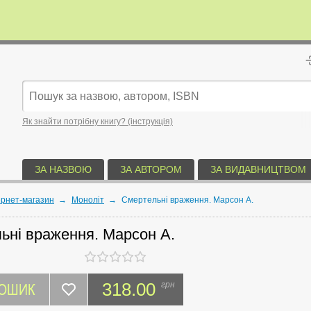
Як знайти потрібну книгу? (інструкція)
ЗА НАЗВОЮ
ЗА АВТОРОМ
ЗА ВИДАВНИЦТВОМ
ернет-магазин
→
Моноліт
→
Смертельні враження. Марсон А.
ьні враження. Марсон А.
КОШИК
318.00
грн