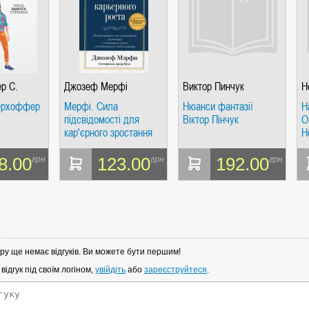
р С.
Джозеф Мерфі
Виктор Пинчук
Н
дерхоффер
Мерфі. Сила
Нюанси фантазії
Н
підсвідомості для
Віктор Пінчук
О
кар'єрного зростання
Н
8.00
123.00
192.00
грн
грн
грн
ру ще немає відгуків. Ви можете бути першим!
ідгук під своїм логіном,
увійдіть
або
зареєструйтеся
.