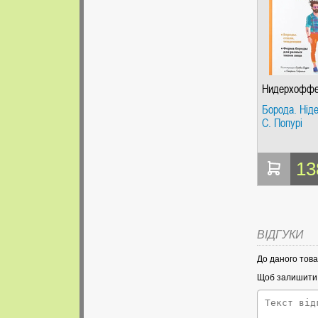
Нидерхоффе
Борода. Ні
С. Попурі
13
ВІДГУКИ
До даного това
Щоб залишити в