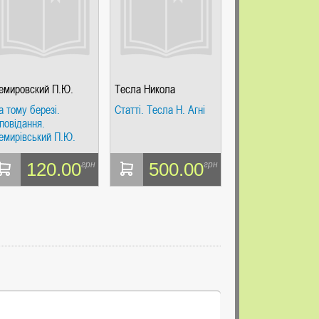
емировский П.Ю.
Тесла Никола
а тому березі.
Статті. Тесла Н. Агні
повідання.
емирівський П.Ю.
120.00
500.00
грн
грн