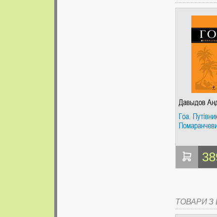
Давыдов Ан
Гоа. Путівник
Помаранчеви
38
ТОВАРИ З Ц