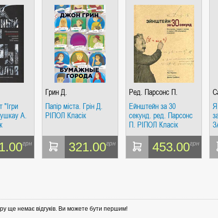
Грин Д.
Ред. Парсонс П.
С
т "Ігри
Папір міста. Грін Д.
Ейнштейн за 30
Я
Лушкау А.
РІПОЛ Класік
секунд. ред. Парсонс
з
к
П. РІПОЛ Класік
З
1.00
321.00
453.00
грн
грн
грн
ру ще немає відгуків. Ви можете бути першим!