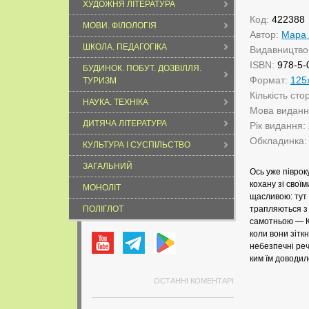
ХУДОЖНЯ ЛІТЕРАТУРА
Код:
422388
МОВИ. ФІЛОЛОГІЯ
Автор:
Мара
ШКОЛА. ПЕДАГОГІКА
Видавництво
ISBN:
978-5-
БУДИНОК. ПОБУТ. ДОЗВІЛЛЯ.
Формат:
125
ТУРИЗМ
Кількість сто
НАУКА. ТЕХНІКА
Мова видан
ДИТЯЧА ЛІТЕРАТУРА
Рік видання:
Обкладинка
КУЛЬТУРА І СУСПІЛЬСТВО
ЗАГАЛЬНИЙ
Ось уже піврок
кохану зі свої
МОНОЛІТ
щасливою: тут 
ПОЛІГЛОТ
трапляються з 
самотньою — Ко
коли вони зітк
небезпечні реч
ким їм доводил
ОСТАННІ КОМЕНТАРІ