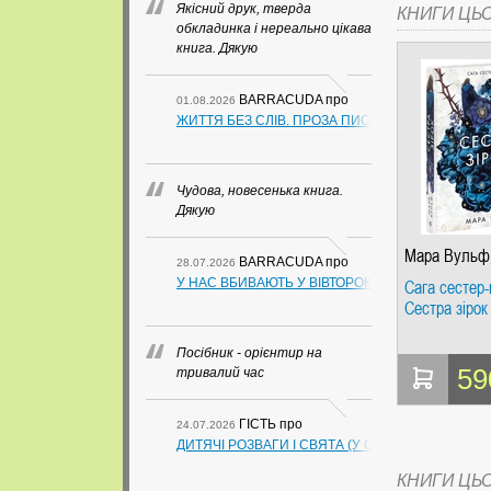
Якісний друк, тверда
КНИГИ ЦЬ
обкладинка і нереально цікава
книга. Дякую
BARRACUDA
про
01.08.2026
ЖИТТЯ БЕЗ СЛІВ. ПРОЗА ПИСЬМЕННИКІВ ІЗ ГУАН
Чудова, новесенька книга.
Дякую
Мара Вульф
BARRACUDA
про
28.07.2026
У НАС ВБИВАЮТЬ У ВІВТОРОК. СЛАПОВСЬКИЙ О.
Сага сестер-
Сестра зірок
Посібник - орієнтир на
59
тривалий час
ГІСТЬ
про
24.07.2026
ДИТЯЧІ РОЗВАГИ І СВЯТА (У СХЕМАХ, ТАБЛИЦ
КНИГИ ЦЬ