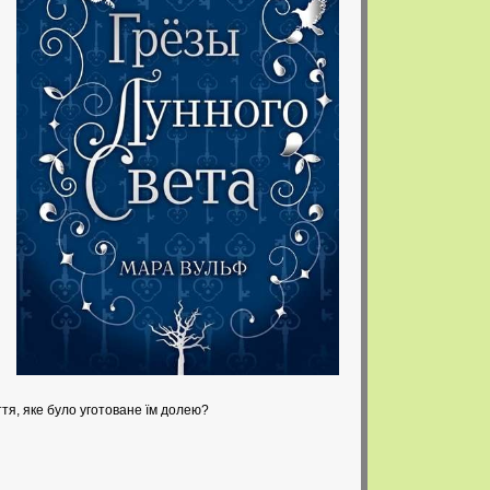
ття, яке було уготоване їм долею?