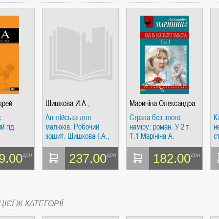
дрей
Шишкова И.А.,
Мариніна Олександра
Вербовская М.Е.
.
Англійська для
Страта без злого
К
й гід
малюків. Робочий
наміру: роман. У 2 т.
н
зошит. Шишкова І.А.,
Т.1 Марініна А.
с
Вербовська М.Є.
с
Н
9.00
237.00
182.00
грн
грн
грн
д
ІЄЇ Ж КАТЕГОРІЇ