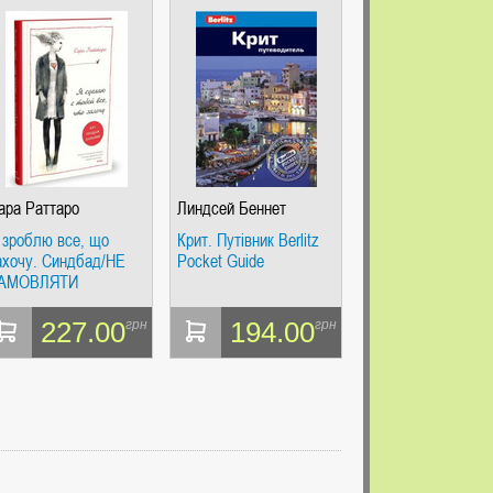
ара Раттаро
Линдсей Беннет
 зроблю все, що
Крит. Путівник Berlitz
ахочу. Синдбад/НЕ
Pocket Guide
АМОВЛЯТИ
227.00
194.00
грн
грн