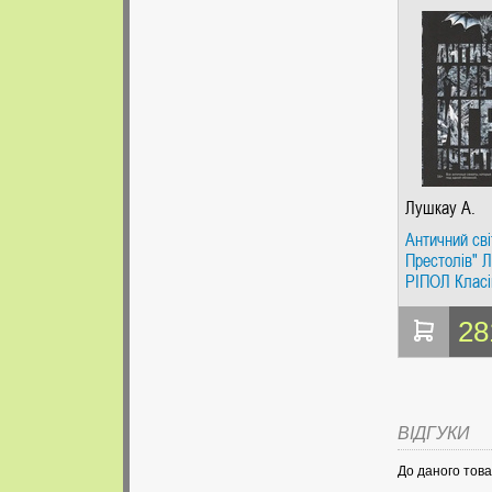
Лушкау А.
Античний сві
Престолів" 
РІПОЛ Класі
28
ВІДГУКИ
До даного това