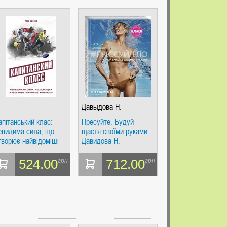
Давыдова Н.
апітанський клас:
Пресуйте. Будуй
евидима сила, що
щастя своїми руками.
творює найвідоміші
Давидова Н.
вітові команди. Спорт.
айкращий світовий
524.00
712.00
грн
грн
освід.