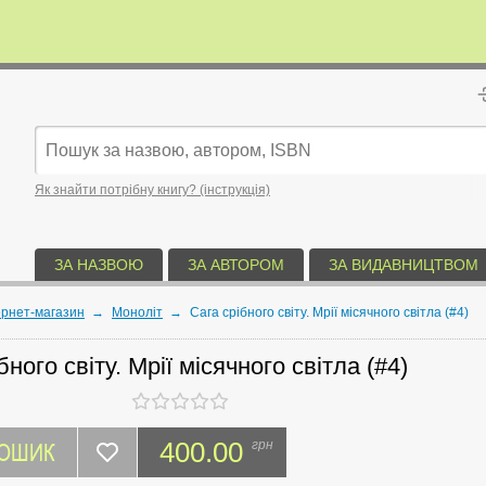
Як знайти потрібну книгу? (інструкція)
ЗА НАЗВОЮ
ЗА АВТОРОМ
ЗА ВИДАВНИЦТВОМ
ернет-магазин
→
Моноліт
→
Сага срібного світу. Мрії місячного світла (#4)
бного світу. Мрії місячного світла (#4)
КОШИК
400.00
грн