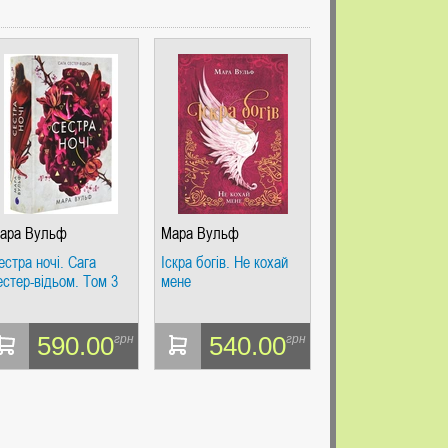
ара Вульф
Мара Вульф
естра ночі. Сага
Іскра богів. Не кохай
естер-відьом. Том 3
мене
590.00
540.00
грн
грн