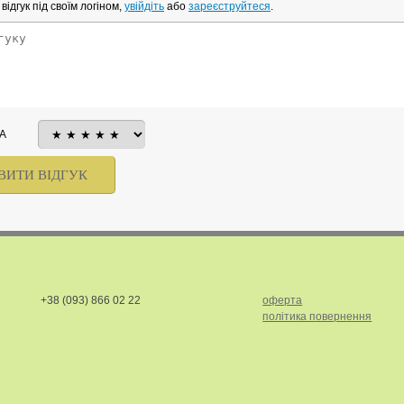
ідгук під своїм логіном,
увійдіть
або
зареєструйтеся
.
А
+38 (093) 866 02 22
оферта
політика повернення