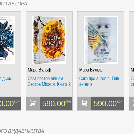
ОГО АВТОРА
СІ. ГІПЕРІОН
Мара Вульф
Мара Вульф
М
І. ЧАС
відьом.
Сага сестер-відьом.
Сага про ангелів. Гнів
С
Сестра Місяця. Книга 2
ангелів
с
0.00
590.00
590.00
грн
грн
грн
ЯХ, ВИЗНАЧЕННЯХ, СЦЕНАРІЯХ). АНТОНІНА ШЕВЧУК. МАНДРІВЕЦЬ
ОГО ВИДАВНИЦТВА