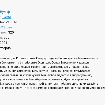
 Вульф
:
Ексмо
04-121631-3
х200 мм
рінок:
320
ня:
рос
2021
:
тверда
у минуло, як Коллам привіз Емму до рідного Беренгара, щоб познайомити
ми близькими та батьківським будинком. Однак Емма не почувається
дівчині не раді. Місцеві жителі навіть вважають, що у нещастях, що
ними, винна саме вона. Більше того, Емма, як і раніше, почувається
ллам став ніби зовсім чужим. Їхня любов піддасться випробуванню,
нуться з новою магією. Незабаром починають відбуватися дивні та
і, а також з'являється ворог, який виявиться набагато сильнішим за всіх, з
ося мати справу. Чи готова Емма пожертвувати всім, щоб зберегти мир і те жи