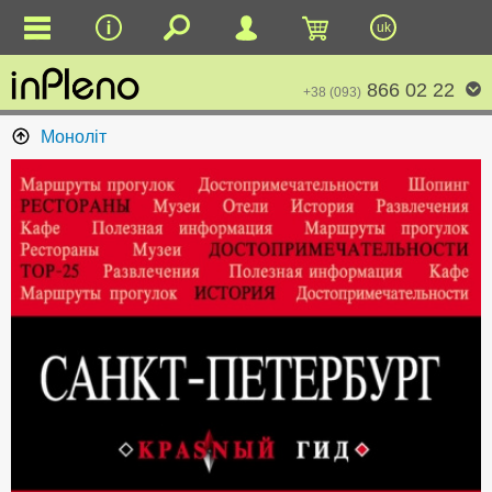
uk
866 02 22
+38 (093)
Моноліт