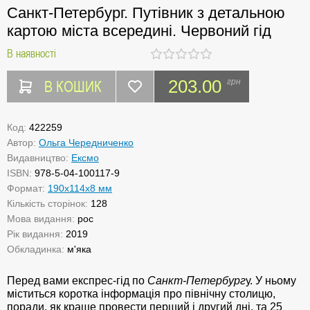
Санкт-Петербург. Путівник з детальною
картою міста всередині. Червоний гід
В наявності
В КОШИК
203.00
грн
Код:
422259
Автор:
Ольга Чередниченко
Видавництво:
Ексмо
ISBN:
978-5-04-100117-9
Формат:
190x114x8 мм
Кількість сторінок:
128
Мова видання:
рос
Рік видання:
2019
Обкладинка:
м'яка
Перед вами експрес-гід по
Санкт-Петербург
у. У ньому
міститься коротка інформація про північну столицю,
поради, як краще провести перший і другий дні, та 25