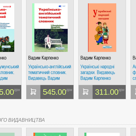
СІ. ГІПЕРІОН
нко
Вадим Карпенко
Вадим Карпенко
В
румунський
Українсько-англійський
Українські народні
А
словник.
тематичний словник.
загадки. Видавець
ф
адим
Видавець Вадим
Вадим Карпенко
с
І. ЧАС
Карпенко
В
5.00
545.00
311.00
грн
грн
грн
ОГО ВИДАВНИЦТВА
ЯХ, ВИЗНАЧЕННЯХ, СЦЕНАРІЯХ). АНТОНІНА ШЕВЧУК. МАНДРІВЕЦЬ