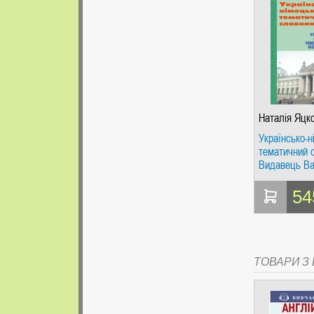
Наталія Яцк
Карпенко, В
Українсько-н
Карпенко
тематичний 
Видавець В
Карпенко
54
ТОВАРИ З Ц