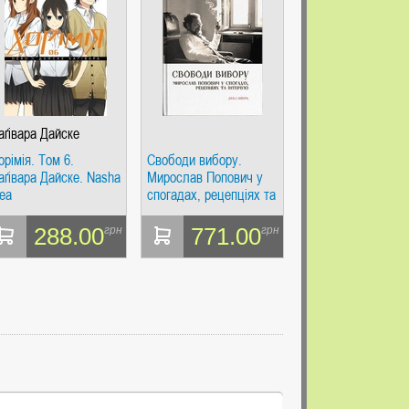
аґівара Дайске
орімія. Том 6.
Свободи вибору.
аґівара Дайске. Nasha
Мирослав Попович у
dea
спогадах, рецепціях та
інтерв’ю. Дух і Літера
288.00
771.00
грн
грн