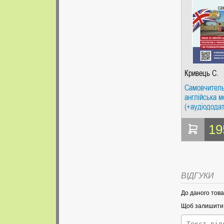
Кривець С.
Самовчител
англійська м
(+аудіододат
сайті) Арій
19
ВІДГУКИ
До даного това
Щоб залишити в