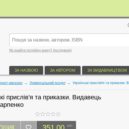
Як знайти потрібну книгу? (інструкція)
ЗА НАЗВОЮ
ЗА АВТОРОМ
ЗА ВИДАВНИЦТВОМ
ернет-магазин
→
Універсальний розділ
→
Українські прислів'я та приказки
кі прислів'я та приказки. Видавець
арпенко
КОШИК
351.00
грн