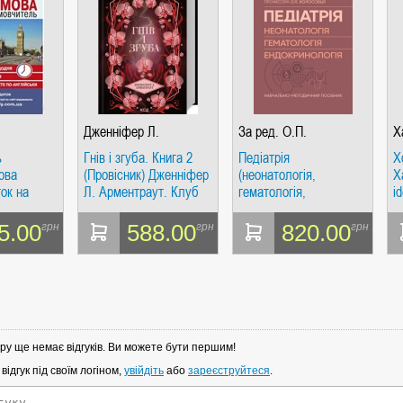
Дженніфер Л.
За ред. О.П.
Х
Арментраут
Волосовця
ь
Гнів і згуба. Книга 2
Педіатрія
Х
ова
(Провісник) Дженніфер
(неонатологія,
Х
ок на
Л. Арментраут. Клуб
гематологія,
i
Сімейного Дозвілля
ендокринологія):
Навчально-методичний
5.00
588.00
820.00
грн
грн
грн
посібник. За ред. О.П.
Волосовця.
МЕДПРИНТ
ру ще немає відгуків. Ви можете бути першим!
ідгук під своїм логіном,
увійдіть
або
зареєструйтеся
.