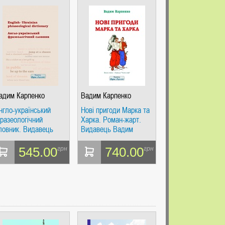
адим Карпенко
Вадим Карпенко
нгло-український
Нові пригоди Марка та
разеологічний
Харка. Роман-жарт.
ловник. Видавець
Видавець Вадим
адим Карпенко
Карпенко
545.00
740.00
грн
грн