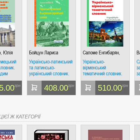
о, Юлія
Бойцун Лариса
Саломе Енгибарян,
В
адим
Вадим Карпенко
О
імецький
Українсько-латинський
Українсько-
С
К
словник.
та латинсько-
вірменський
з
адим
український словник.
тематичний словник.
з
Видавець Вадим
Видавець Вадим
у
Карпенко
Карпенко
В
5.00
408.00
510.00
грн
грн
грн
О
К
К
В
ІЄЇ Ж КАТЕГОРІЇ