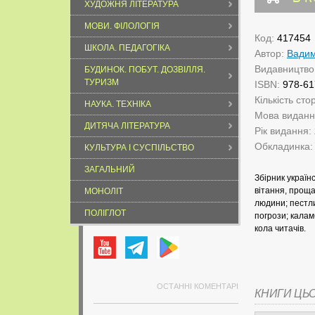
ХУДОЖНЯ ЛІТЕРАТУРА
МОВИ. ФІЛОЛОГІЯ
Код:
417454
ШКОЛА. ПЕДАГОГІКА
Автор:
Вадим
Видавництво
БУДИНОК. ПОБУТ. ДОЗВІЛЛЯ.
ТУРИЗМ
ISBN:
978-61
Кількість сто
НАУКА. ТЕХНІКА
Мова видан
ДИТЯЧА ЛІТЕРАТУРА
Рік видання:
Обкладинка
КУЛЬТУРА І СУСПІЛЬСТВО
ЗАГАЛЬНИЙ
Збірник українс
вітання, проща
МОНОЛІТ
людини; пестли
ПОЛІГЛОТ
погрози; каламб
кола читачів.
ОСТАННІ КОМЕНТАРІ
КНИГИ ЦЬ