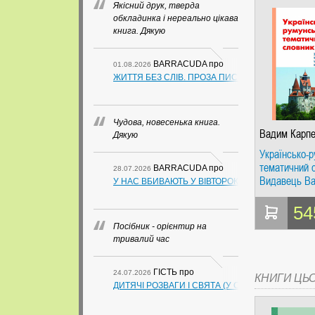
Якісний друк, тверда
обкладинка і нереально цікава
книга. Дякую
BARRACUDA
про
01.08.2026
ЖИТТЯ БЕЗ СЛІВ. ПРОЗА ПИСЬМЕННИКІВ ІЗ ГУАН
Чудова, новесенька книга.
Вадим Карпе
Дякую
Українсько-
тематичний 
BARRACUDA
про
28.07.2026
Видавець В
У НАС ВБИВАЮТЬ У ВІВТОРОК. СЛАПОВСЬКИЙ О.
Карпенко
54
Посібник - орієнтир на
тривалий час
ГІСТЬ
про
24.07.2026
КНИГИ ЦЬ
ДИТЯЧІ РОЗВАГИ І СВЯТА (У СХЕМАХ, ТАБЛИЦ