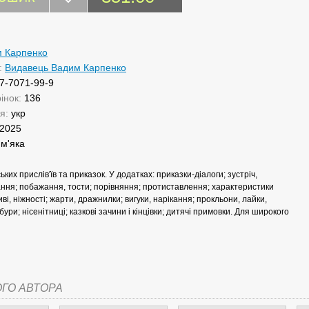
 Карпенко
:
Видавець Вадим Карпенко
7-7071-99-9
рінок:
136
ня:
укр
2025
:
м'яка
ьких прислів'їв та приказок. У додатках: приказки-діалоги; зустріч,
ння; побажання, тости; порівняння; протиставлення; характеристики
ві, ніжності; жарти, дражнилки; вигуки, нарікання; прокльони, лайки,
ури; нісенітниці; казкові зачини і кінцівки; дитячі примовки. Для широкого
ОГО АВТОРА