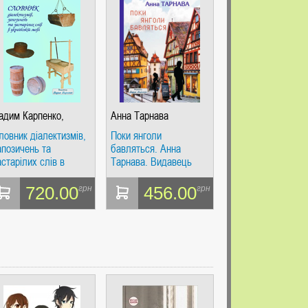
адим Карпенко,
Анна Тарнава
льга Волкова, Тетяна
ловник діалектизмів,
Поки янголи
апустіна,
апозичень та
бавляться. Анна
астарілих слів в
Тарнава. Видавець
країнській мові.
Вадим Карпенко
адим Карпенко,
720.00
456.00
грн
грн
льга Волкова, Тетяна
апустіна, Олексій
арпенко. Видавець
адим Карпенко