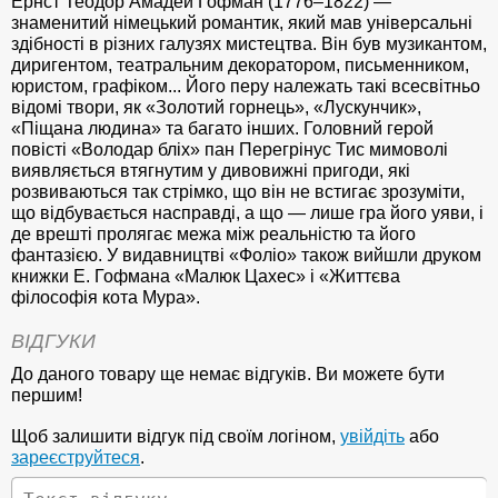
Ернст Теодор Амадей Гофман (1776–1822) —
знаменитий німецький романтик, який мав універсальні
здібності в різних галузях мистецтва. Він був музикантом,
диригентом, театральним декоратором, письменником,
юристом, графіком... Його перу належать такі всесвітньо
відомі твори, як «Золотий горнець», «Лускунчик»,
«Піщана людина» та багато інших. Головний герой
повісті «Володар бліх» пан Перегрінус Тис мимоволі
виявляється втягнутим у дивовижні пригоди, які
розвиваються так стрімко, що він не встигає зрозуміти,
що відбувається насправді, а що — лише гра його уяви, і
де врешті пролягає межа між реальністю та його
фантазією. У видавництві «Фоліо» також вийшли друком
книжки Е. Гофмана «Малюк Цахес» і «Життєва
філософія кота Мура».
ВІДГУКИ
До даного товару ще немає відгуків. Ви можете бути
першим!
Щоб залишити відгук під своїм логіном,
увійдіть
або
зареєструйтеся
.