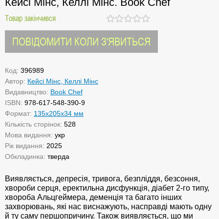
Кейсі Мінс, Келлі Мінс. Book Chef
Товар закінчився
ПОВІДОМИТИ КОЛИ З'ЯВИТЬСЯ
Код:
396989
Автор:
Кейсі Мінс, Келлі Мінс
Видавництво:
Book Chef
ISBN:
978-617-548-390-9
Формат:
135x205x34 мм
Кількість сторінок:
528
Мова видання:
укр
Рік видання:
2025
Обкладинка:
тверда
Виявляється, депресія, тривога, безпліддя, безсоння,
хвороби серця, еректильна дисфункція, діабет 2-го типу,
хвороба Альцгеймера, деменція та багато інших
захворювань, які нас виснажують, насправді мають одну
й ту саму першопричину. Також виявляється, що ми