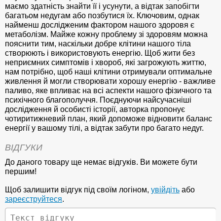
маємо здатність знайти її і усунути, а відтак запобігти
багатьом недугам або позбутися їх. Ключовим, однак
найменш дослідженим фактором нашого здоровя є
метаболізм. Майже кожну проблему зі здоровям можна
пояснити тим, наскільки добре клітини нашого тіла
створюють і використовують енергію. Щоб жити без
неприємних симптомів і хвороб, які загрожують життю,
нам потрібно, щоб наші клітини отримували оптимальне
живлення й могли створювати хорошу енергію - важливе
паливо, яке впливає на всі аспекти нашого фізичного та
психічного благополуччя. Поєднуючи найсучасніші
дослідження й особисті історії, авторка пропонує
чотиритижневий план, який допоможе відновити баланс
енергії у вашому тілі, а відтак забути про багато недуг.
ВІДГУКИ
До даного товару ще немає відгуків. Ви можете бути
першим!
Щоб залишити відгук під своїм логіном,
увійдіть
або
зареєструйтеся
.