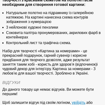
творчості з красивим сюжетом на полотні і всім
необхідним для створення готової картини:
Натуральне полотно на підрамнику із галерейною
натяжкою. На картині нанесена схема контурів
зображення з нумерацією
3 нейлонові художні пензлики
Соковита палітра пронумерованих, акрилових фарб в
контейнерах
Контрольний лист та графічна схема.
Набір для творчості «Картина за номерами» - це
прекрасний подарунок, гарний сувенір і корисне
придбання для творчого дозвілля, адже результат
заняття таким хобі - користь для здоров'я (відпочинок)і
чудовий декор для інтер'єру. Картина за номерами - З
любов'ю для вашої творчості. Зроблено в Україні.
ВІДГУКИ
До даного товару ще немає відгуків. Ви можете бути
першим!
Щоб залишити відгук під своїм логіном,
увійдіть
або