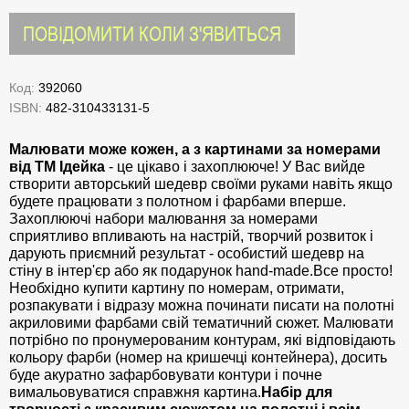
ПОВІДОМИТИ КОЛИ З'ЯВИТЬСЯ
Код:
392060
ISBN:
482-310433131-5
Малювати може кожен, а з картинами за номерами
від ТМ Ідейка
- це цікаво і захоплююче! У Вас вийде
створити авторський шедевр своїми руками навіть якщо
будете працювати з полотном і фарбами вперше.
Захоплюючі набори малювання за номерами
сприятливо впливають на настрій, творчий розвиток і
дарують приємний результат - особистий шедевр на
стіну в інтер'єр або як подарунок hand-made.Все просто!
Необхідно купити картину по номерам, отримати,
розпакувати і відразу можна починати писати на полотні
акриловими фарбами свій тематичний сюжет. Малювати
потрібно по пронумерованим контурам, які відповідають
кольору фарби (номер на кришечці контейнера), досить
буде акуратно зафарбовувати контури і почне
вимальовуватися справжня картина.
Набір для