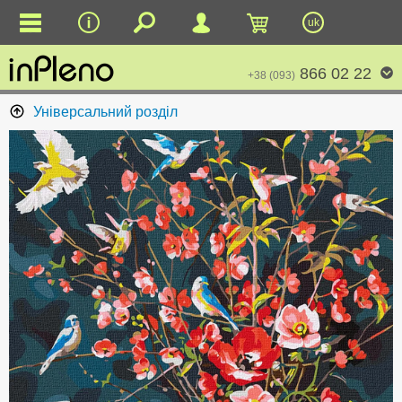
uk
866 02 22
+38 (093)
Універсальний розділ