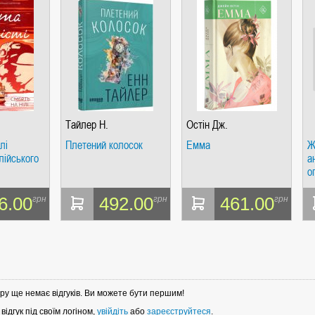
Тайлер Н.
Остін Дж.
лі
Плетений колосок
Емма
Ж
лійського
а
о
6.00
492.00
461.00
грн
грн
грн
ру ще немає відгуків. Ви можете бути першим!
ідгук під своїм логіном,
увійдіть
або
зареєструйтеся
.