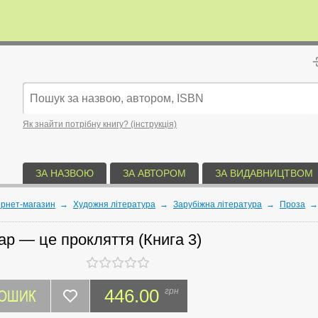
Як знайти потрібну книгу? (інструкція)
ЗА НАЗВОЮ
ЗА АВТОРОМ
ЗА ВИДАВНИЦТВОМ
ернет-магазин
→
Художня література
→
Зарубіжна література
→
Проза
ар — це прокляття (Книга 3)
КОШИК
446.00
грн