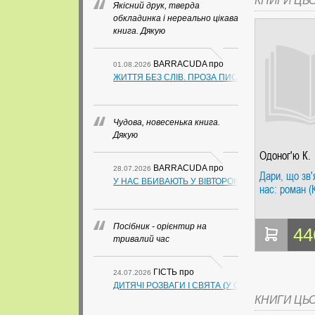
КНИГИ ЦЬ
Якісний друк, тверда
обкладинка і нереально цікава
книга. Дякую
BARRACUDA
про
01.08.2026
ЖИТТЯ БЕЗ СЛІВ. ПРОЗА ПИСЬМЕННИКІВ ІЗ ГУАН
Чудова, новесенька книга.
Дякую
Одоног'ю К.
BARRACUDA
про
28.07.2026
Дари, що зв
У НАС ВБИВАЮТЬ У ВІВТОРОК. СЛАПОВСЬКИЙ О.
нас: роман (
Посібник - орієнтир на
44
тривалий час
ГІСТЬ
про
24.07.2026
ДИТЯЧІ РОЗВАГИ І СВЯТА (У СХЕМАХ, ТАБЛИЦ
КНИГИ ЦЬ