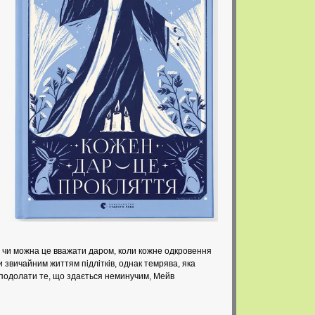
е чи можна це вважати даром, коли кожне одкровення
и звичайним життям підлітків, однак темрява, яка
і подолати те, що здається неминучим, Мейв