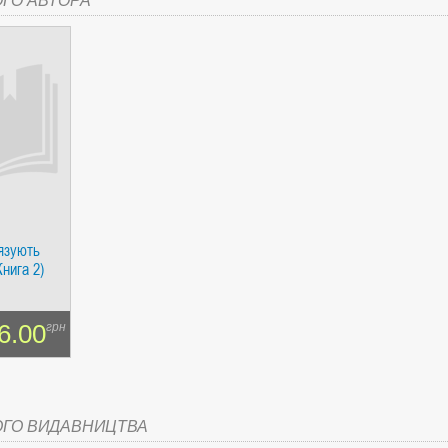
ОГО АВТОРА
СІ. ГІПЕРІОН
'язують
І. ЧАС
Книга 2)
6.00
грн
ЯХ, ВИЗНАЧЕННЯХ, СЦЕНАРІЯХ). АНТОНІНА ШЕВЧУК. МАНДРІВЕЦЬ
ОГО ВИДАВНИЦТВА