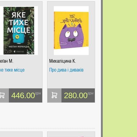
еґан М.
Михаліцина К.
ке тихе місце
Про дива і диваків
446.00
280.00
грн
грн