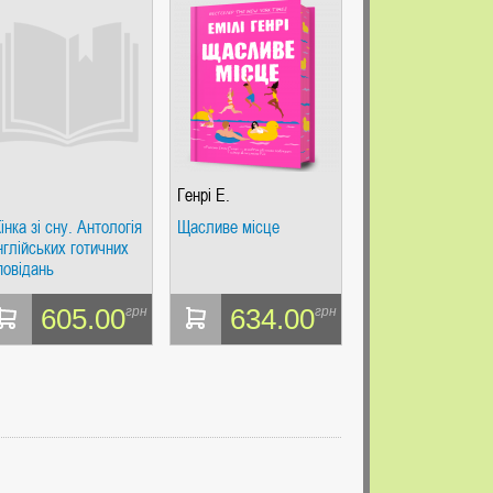
Генрі Е.
інка зі сну. Антологія
Щасливе місце
нглійських готичних
повідань
605.00
634.00
грн
грн