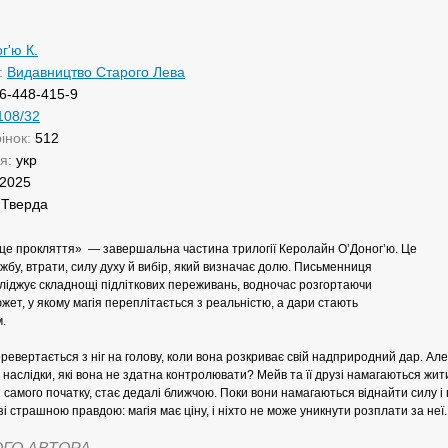
г'ю К.
:
Видавництво Старого Лева
6-448-415-9
108/32
рінок:
512
ня:
укр
2025
:
Тверда
це прокляття» — завершальна частина трилогії Керолайн О’Доног’ю. Це
ужбу, втрати, силу духу й вибір, який визначає долю. Письменниця
ліджує складнощі підліткових переживань, водночас розгортаючи
ет, у якому магія переплітається з реальністю, а дари стають
.
евертається з ніг на голову, коли вона розкриває свій надприродний дар. Ал
 наслідки, які вона не здатна контролювати? Мейв та її друзі намагаються жит
із самого початку, стає дедалі ближчою. Поки вони намагаються віднайти силу 
зі страшною правдою: магія має ціну, і ніхто не може уникнути розплати за неї.