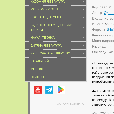
ХУДОЖНЯ ЛІТЕРАТУРА
Код:
388379
МОВИ. ФІЛОЛОГІЯ
Автор:
Одоно
ШКОЛА. ПЕДАГОГІКА
Видавництво
ISBN:
978-96
БУДИНОК. ПОБУТ. ДОЗВІЛЛЯ.
Формат:
84х
ТУРИЗМ
Кількість сто
НАУКА. ТЕХНІКА
Мова видан
ДИТЯЧА ЛІТЕРАТУРА
Рік видання:
Обкладинка
КУЛЬТУРА І СУСПІЛЬСТВО
ЗАГАЛЬНИЙ
«Кожен дар — 
історія про др
МОНОЛІТ
майстерно дос
ПОЛІГЛОТ
напружений сюж
випробуванням
Життя Мейв пер
тягне за собою
переслідує їх 
ОСТАННІ КОМЕНТАРІ
зіштовхується 