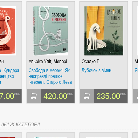
ан
Ульріке Уліґ, Мелорі
Осадко Г.
М
Кнодель, Нільс Тен
е. Кундера
Свобода в мережі. Як
Дубочок з війни
Я
Евер, Корін Кат
вництво
насправді працює
а
інтернет. Старого Лева
7.00
420.00
235.00
грн
грн
грн
ІЄЇ Ж КАТЕГОРІЇ