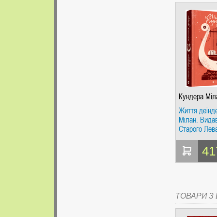
Кундера Міл
Життя деінд
Мілан. Вида
Старого Лев
41
ТОВАРИ З Ц