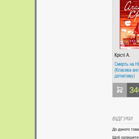
Крісті А.
Смерть на Ні
(Класика анг
детективу)
34
ВІДГУКИ
До даного това
Щоб залишити в