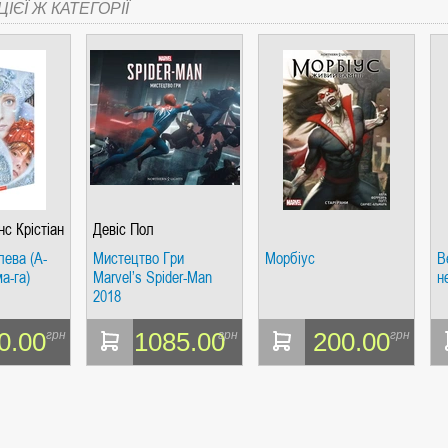
ІЄЇ Ж КАТЕГОРІЇ
с Крістіан
Девіс Пол
лева (А-
Мистецтво Гри
Морбіус
В
а-га)
Marvel’s Spider-Man
н
2018
0.00
1085.00
200.00
грн
грн
грн