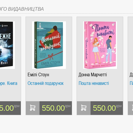
ОГО ВИДАВНИЦТВА
Емілі Стоун
Донна Марчетті
Д
ре. Книга
Останній подарунок
Пошта ненависті
П
5.00
550.00
550.00
грн
грн
грн