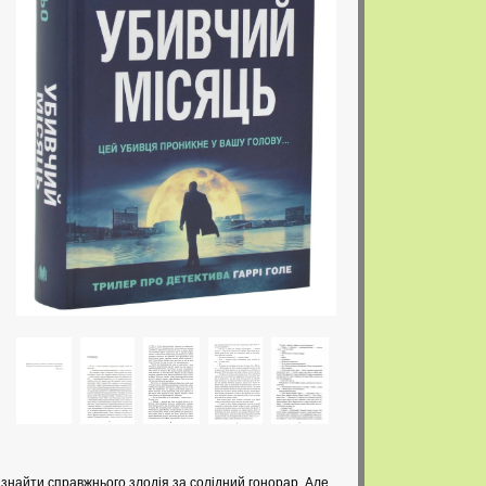
, знайти справжнього злодія за солідний гонорар. Але