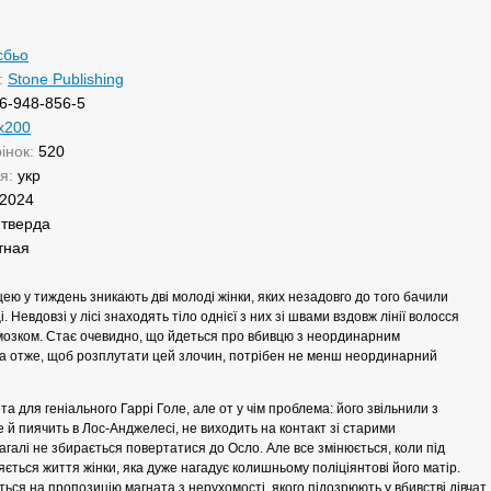
сбьо
:
Stone Publishing
6-948-856-5
х200
рінок:
520
ня:
укр
2024
:
тверда
тная
цею у тиждень зникають дві молоді жінки, яких незадовго до того бачили
і. Невдовзі у лісі знаходять тіло однієї з них зі швами вздовж лінії волосся
 мозком. Стає очевидно, що йдеться про вбивцю з неординарним
а отже, щоб розплутати цей злочин, потрібен не менш неординарний
та для геніального Гаррі Голе, але от у чім проблема: його звільнили з
ве й пиячить в Лос-Анджелесі, не виходить на контакт зі старими
агалі не збирається повертатися до Осло. Але все змінюється, коли під
ється життя жінки, яка дуже нагадує колишньому поліціянтові його матір.
ться на пропозицію магната з нерухомості, якого підозрюють у вбивстві дівчат