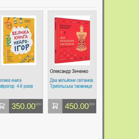
Олександр Зінченко
елика книга
Два мільйони світанків.
ейроігор. 4-6 років
Трипільська таємниця
350.00
450.00
грн
грн