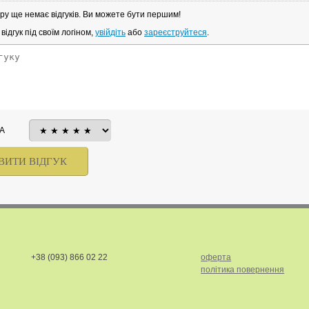
ру ще немає відгуків. Ви можете бути першим!
ідгук під своїм логіном,
увійдіть
або
зареєструйтеся
.
А
+38 (093) 866 02 22
оферта
політика повернення