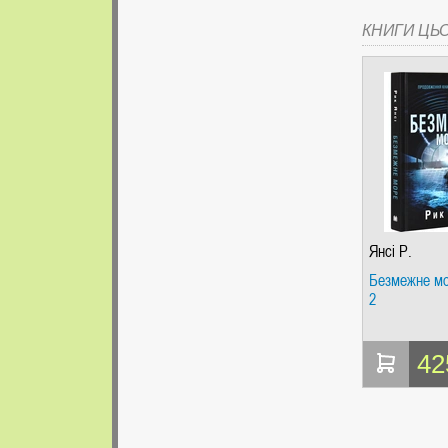
КНИГИ ЦЬ
Янсі Р.
Безмежне мо
2
42