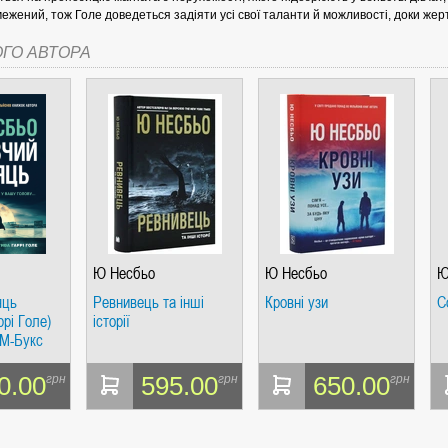
ежений, тож Голе доведеться задіяти усі свої таланти й можливості, доки жер
ОГО АВТОРА
СІ. ГІПЕРІОН
І. ЧАС
Ю Несбьо
Ю Несбьо
Ю
яць
Ревнивець та інші
Кровні узи
С
ррі Голе)
історії
М-Букс
0.00
595.00
650.00
грн
грн
грн
ЯХ, ВИЗНАЧЕННЯХ, СЦЕНАРІЯХ). АНТОНІНА ШЕВЧУК. МАНДРІВЕЦЬ