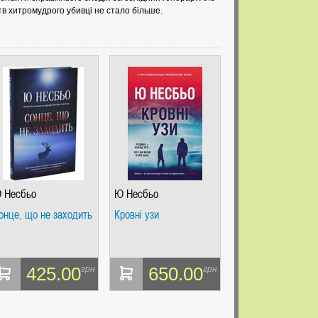
тв хитромудрого убивці не стало більше.
 Несбьо
Ю Несбьо
онце, що не заходить
Кровні узи
425.00
650.00
грн
грн