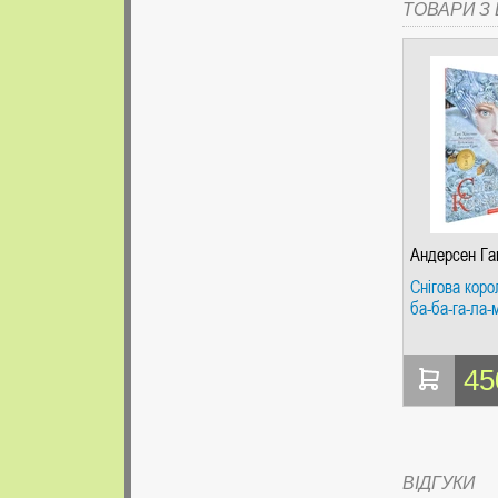
ТОВАРИ З Ц
Андерсен Ган
Снігова коро
ба-ба-га-ла-м
45
ВІДГУКИ