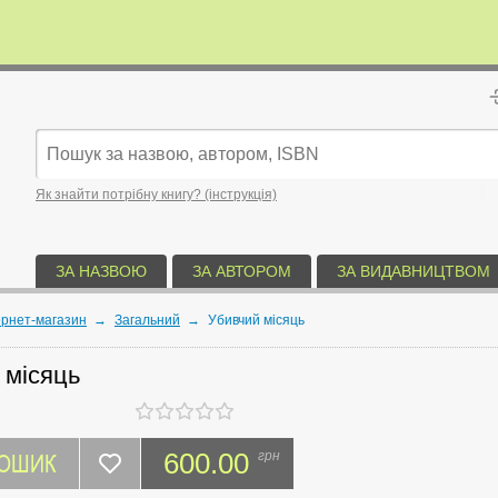
Як знайти потрібну книгу? (інструкція)
ЗА НАЗВОЮ
ЗА АВТОРОМ
ЗА ВИДАВНИЦТВОМ
ернет-магазин
→
Загальний
→
Убивчий місяць
 місяць
КОШИК
600.00
грн