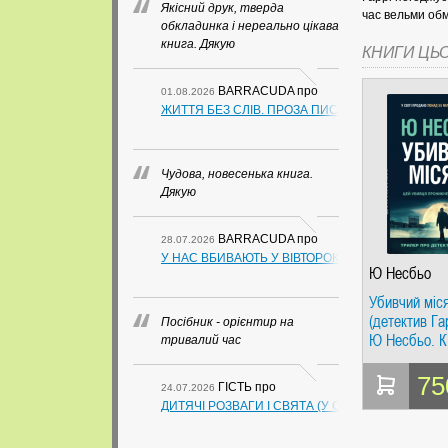
Якісний друк, тверда
час вельми обм
обкладинка і нереально цікава
книга. Дякую
КНИГИ ЦЬ
BARRACUDA
про
01.08.2026
ЖИТТЯ БЕЗ СЛІВ. ПРОЗА ПИСЬМЕННИКІВ ІЗ ГУАН
Чудова, новесенька книга.
Дякую
BARRACUDA
про
28.07.2026
У НАС ВБИВАЮТЬ У ВІВТОРОК. СЛАПОВСЬКИЙ О.
Ю Несбьо
Убивчий міс
(детектив Га
Посібник - орієнтир на
Ю Несбьо. К
тривалий час
75
ГІСТЬ
про
24.07.2026
ДИТЯЧІ РОЗВАГИ І СВЯТА (У СХЕМАХ, ТАБЛИЦ