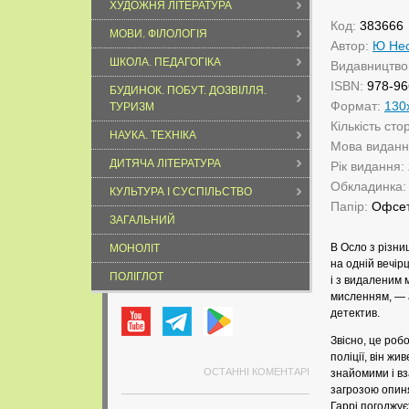
ХУДОЖНЯ ЛІТЕРАТУРА
Код:
383666
МОВИ. ФІЛОЛОГІЯ
Автор:
Ю Не
ШКОЛА. ПЕДАГОГІКА
Видавництво
ISBN:
978-96
БУДИНОК. ПОБУТ. ДОЗВІЛЛЯ.
Формат:
130
ТУРИЗМ
Кількість сто
НАУКА. ТЕХНІКА
Мова видан
ДИТЯЧА ЛІТЕРАТУРА
Рік видання:
Обкладинка
КУЛЬТУРА І СУСПІЛЬСТВО
Папір:
Офсе
ЗАГАЛЬНИЙ
В Осло з різни
МОНОЛІТ
на одній вечірц
ПОЛІГЛОТ
і з видаленим
мисленням, — 
детектив.
Звісно, це робо
поліції, він жи
ОСТАННІ КОМЕНТАРІ
знайомими і вз
загрозою опиня
Гаррі погоджує