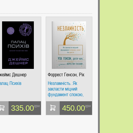
жеймс Дешнер
Форрест Генсон, Рік
Генсон
алац Психів
Незламність. Як
закласти міцний
фундамент спокою,
сили та щастя
335.00
450.00
грн
грн