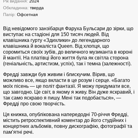
Рік видання:
2024
Обкладинка:
тверда
Папір:
Офсетная
Від невідомого занзібарця Фаруха Бульсари до зірки, що
виступає на стадіоні для 150 тисяч людей. Від
клавішника гурту «Здихлики» до легендарного
клавішника й вокаліста Queen. Від хлопця, що
соромиться своїх зубів, до величного музиканта в короні
й мантії. На платівці його життя була як світла сторона
(геніальність, артистизм, успіх), так і темна (залежності).
Фредді завжди був живим і блискучим. Вірив, що
можливо все, якщо вкласти в це розум і серце. «Багато
моїх пісень — це політ фантазії. Я можу придумати все,
що завгодно. Це світ, в якому я живу. Він дуже яскравий, і
так само яскраво я пишу. Мені так подобається», —
Фредді про свою творчість.
Ця книжка, опублікована напередодні 70-річчя Фредді,
містить ретроспективний коментар до його студійних і
концертних альбомів, повну дискографію, фотографії та
пам’ятні речі.