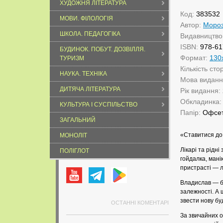
ХУДОЖНЯ ЛІТЕРАТУРА
Код:
383532
МОВИ. ФІЛОЛОГІЯ
Автор:
Мороз
ШКОЛА. ПЕДАГОГІКА
Видавництво
ISBN:
978-61
БУДИНОК. ПОБУТ. ДОЗВІЛЛЯ.
Формат:
130
ТУРИЗМ
Кількість сто
НАУКА. ТЕХНІКА
Мова видан
ДИТЯЧА ЛІТЕРАТУРА
Рік видання:
Обкладинка
КУЛЬТУРА І СУСПІЛЬСТВО
Папір:
Офсе
ЗАГАЛЬНИЙ
«Ставитися до 
МОНОЛІТ
Лікарі та рідні
ПОЛІГЛОТ
гойдалка, манію
пристрасті — л
Владислав — бл
залежності. А 
звести нову бу
ОСТАННІ КОМЕНТАРІ
За звичайних о