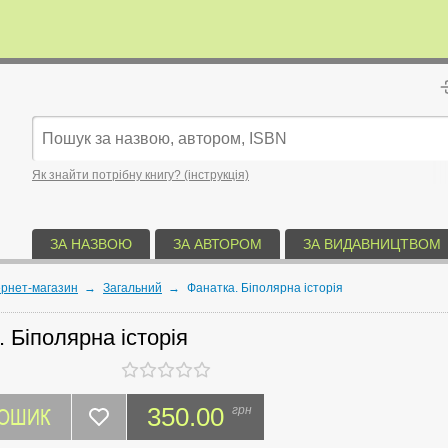
Як знайти потрібну книгу? (інструкція)
ЗА НАЗВОЮ
ЗА АВТОРОМ
ЗА ВИДАВНИЦТВОМ
ернет-магазин
→
Загальний
→
Фанатка. Біполярна історія
 Біполярна історія
КОШИК
350.00
грн