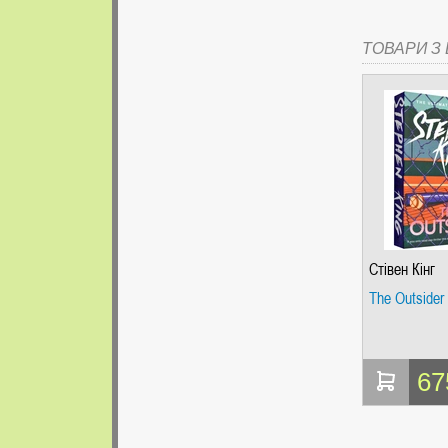
ТОВАРИ З Ц
Стівен Кінг
The Outsider
67