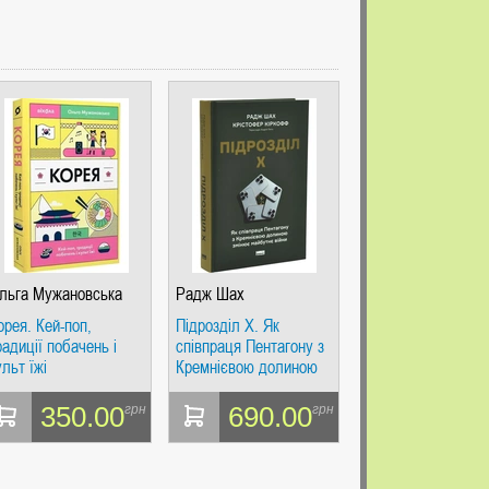
льга Мужановська
Радж Шах
орея. Кей-поп,
Підрозділ Х. Як
радиції побачень і
співпраця Пентагону з
ульт їжі
Кремнієвою долиною
змінює майбутнє війни
350.00
690.00
грн
грн