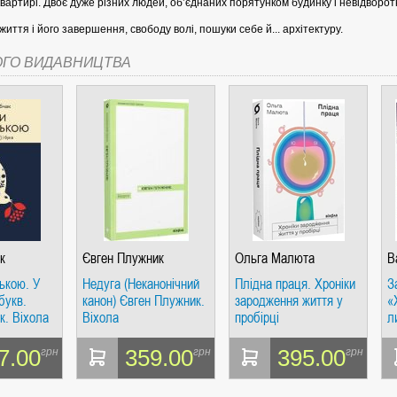
квартирі. Двоє дуже різних людей, обʼєднаних порятунком будинку і невідворо
життя і його завершення, свободу волі, пошуки себе й... архітектуру.
ОГО ВИДАВНИЦТВА
СІ. ГІПЕРІОН
І. ЧАС
к
Євген Плужник
Ольга Малюта
В
ькою. У
Недуга (Неканонічний
Плідна праця. Хроніки
З
 букв.
канон) Євген Плужник.
зародження життя у
«
к. Віхола
Віхола
пробірці
л
7.00
359.00
395.00
грн
грн
грн
ЯХ, ВИЗНАЧЕННЯХ, СЦЕНАРІЯХ). АНТОНІНА ШЕВЧУК. МАНДРІВЕЦЬ