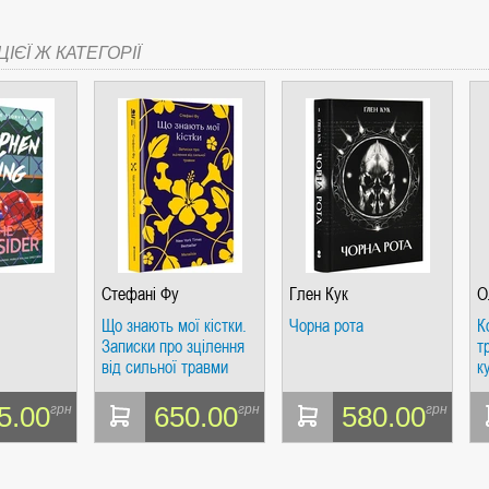
ІЄЇ Ж КАТЕГОРІЇ
Стефані Фу
Глен Кук
О
Що знають мої кістки.
Чорна рота
К
Записки про зцілення
т
від сильної травми
к
5.00
650.00
580.00
грн
грн
грн