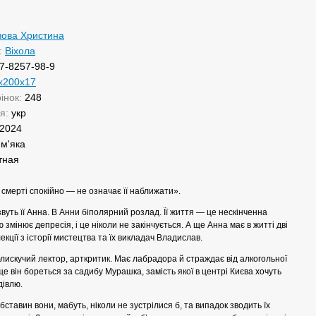
ова Христина
:
Віхола
7-8257-98-9
х200х17
рінок:
248
ня:
укр
2024
:
м'яка
тная
смерті спокійно — не означає її наближати».
 звуть її Анна. В Анни біполярний розлад. Її життя — це нескінченна
 змінює депресія, і це ніколи не закінчується. А ще Анна має в житті дві
екції з історії мистецтва та їх викладач Владислав.
искучий лектор, арткритик. Має лабрадора й страждає від алкогольної
ще він бореться за садибу Мурашка, замість якої в центрі Києва хочуть
дівлю.
бставин вони, мабуть, ніколи не зустрілися б, та випадок зводить їх