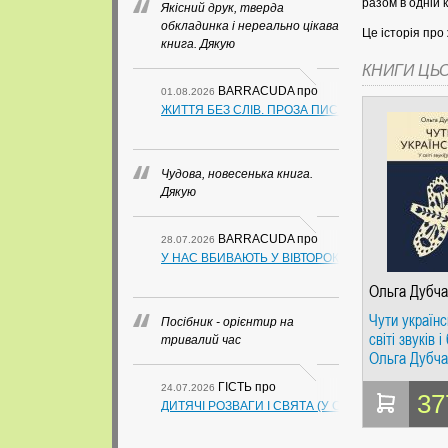
разом в одній 
Якісний друк, тверда
обкладинка і нереально цікава
Це історія про 
книга. Дякую
КНИГИ ЦЬ
BARRACUDA
про
01.08.2026
ЖИТТЯ БЕЗ СЛІВ. ПРОЗА ПИСЬМЕННИКІВ ІЗ ГУАН
Чудова, новесенька книга.
Дякую
BARRACUDA
про
28.07.2026
У НАС ВБИВАЮТЬ У ВІВТОРОК. СЛАПОВСЬКИЙ О.
Ольга Дубча
Чути українс
Посібник - орієнтир на
світі звуків і
тривалий час
Ольга Дубча
ГІСТЬ
про
24.07.2026
37
ДИТЯЧІ РОЗВАГИ І СВЯТА (У СХЕМАХ, ТАБЛИЦ