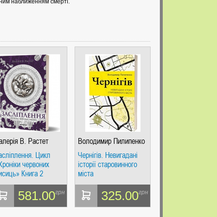
тним наближенням смерті.
алерія В. Растет
Володимир Пилипенко
асліплення. Цикл
Чернігів. Невигадані
Хроніки червоних
історії старовинного
исиць» Книга 2
міста
581.00
325.00
грн
грн