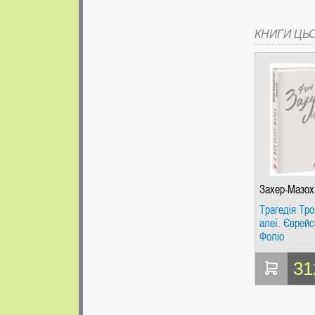
КНИГИ ЦЬ
Захер-Мазох
Трагедія Тро
алеї. Єврейсь
Фоліо
31