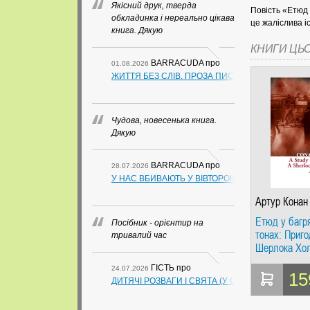
Якісний друк, тверда
Повість «Етюд 
обкладинка і нереально цікава
це жаліслива і
книга. Дякую
КНИГИ ЦЬ
BARRACUDA
про
01.08.2026
ЖИТТЯ БЕЗ СЛІВ. ПРОЗА ПИСЬМЕННИКІВ ІЗ ГУАН
Чудова, новесенька книга.
Дякую
BARRACUDA
про
28.07.2026
У НАС ВБИВАЮТЬ У ВІВТОРОК. СЛАПОВСЬКИЙ О.
Артур Конан
Етюд у багр
Посібник - орієнтир на
тонах: Приго
тривалий час
Шерлока Хо
ГІСТЬ
про
24.07.2026
15
ДИТЯЧІ РОЗВАГИ І СВЯТА (У СХЕМАХ, ТАБЛИЦ