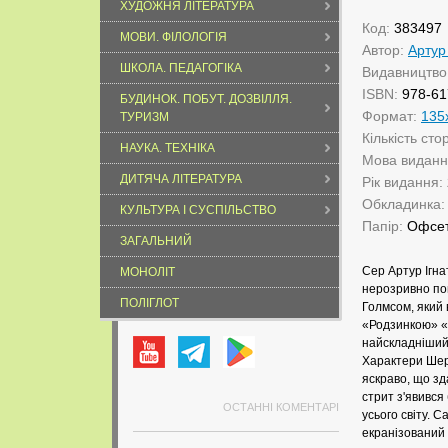
ХУДОЖНЯ ЛІТЕРАТУРА
Код:
383497
МОВИ. ФІЛОЛОГІЯ
Автор:
Артур
ШКОЛА. ПЕДАГОГІКА
Видавництво
ISBN:
978-61
БУДИНОК. ПОБУТ. ДОЗВІЛЛЯ.
Формат:
135
ТУРИЗМ
Кількість сто
НАУКА. ТЕХНІКА
Мова видан
ДИТЯЧА ЛІТЕРАТУРА
Рік видання:
Обкладинка
КУЛЬТУРА І СУСПІЛЬСТВО
Папір:
Офсе
ЗАГАЛЬНИЙ
Сер Артур Ігна
МОНОЛІТ
нерозривно по
ПОЛІГЛОТ
Голмсом, який 
«Родзинкою» «с
найскладніший 
Характери Шер
яскраво, що зд
стрит з'явився
ОСТАННІ КОМЕНТАРІ
усього світу. 
екранізований