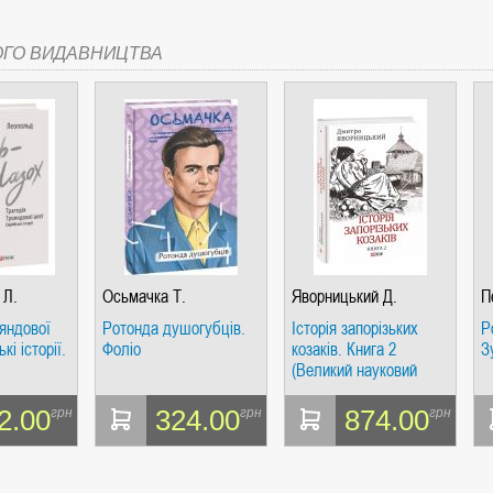
ОГО ВИДАВНИЦТВА
 Л.
Осьмачка Т.
Яворницький Д.
П
яндової
Ротонда душогубців.
Історія запорізьких
Р
кі історії.
Фоліо
козаків. Книга 2
З
(Великий науковий
проект)
2.00
324.00
874.00
грн
грн
грн