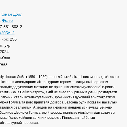
 Конан Дойл
:
Фоліо
7-551-508-2
x205х12
рінок:
256
ня:
укр
2024
:
м'яка
тная
тіус Конан Дойл (1859—1930) — англійський лікар і письменник, ім'я якого
в'язане з легендарним літературним героєм — сищиком Шерлоком
володіє дедуктивним методом не гірше, ніж смичком улюбленої скрипки.
амітника із Бейкер-стрит», який не знає собі рівних в умінні розплутати
злочин, стали інтелектуальність, іронічність і духовний аристократизм.
лока Голмса та його приятеля доктора Ватсона були показані настільки
авалися реальними. А згодом на скромній лондонській вулиці Бейкер-
 будинок Шерлока Голмса, який щороку приймає мільйони відвідувачів з
Сам же Голмс увійшов до Книги рекордів Гіннеса як найбільш
 літературний персонаж.