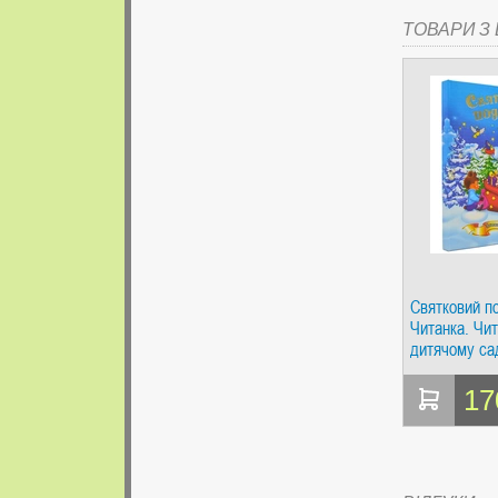
ТОВАРИ З Ц
Святковий п
Читанка. Чи
дитячому са
17