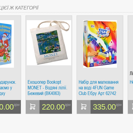
ІЄЇ Ж КАТЕГОРІЇ
Л
одарунок.
Екошопер Bookopt
Набір для малювання
Н
таємо у
MONET - Водяні лілії.
на воді 4FUN Game
дку
Бежевий (ВК4063)
Club Ебру Арт 62742
0.00
220.00
335.00
грн
грн
грн