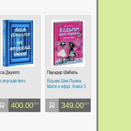
іса Джуелл
Паундер Шибель
е впускай його
Відьми Шик-Пшика.
Магія в ефірі. Книга 3
400.00
349.00
грн
грн