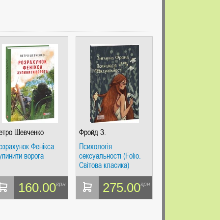
етро Шевченко
Фройд З.
озрахунок Фенікса.
Психологія
упинити ворога
сексуальності (Folio.
Світова класика)
160.00
275.00
грн
грн