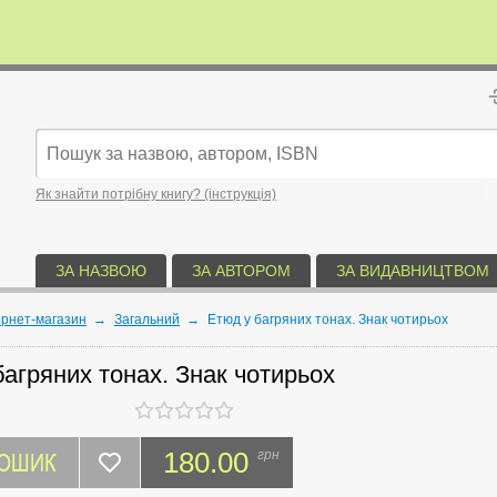
Як знайти потрібну книгу? (інструкція)
ЗА НАЗВОЮ
ЗА АВТОРОМ
ЗА ВИДАВНИЦТВОМ
ернет-магазин
→
Загальний
→
Етюд у багряних тонах. Знак чотирьох
багряних тонах. Знак чотирьох
КОШИК
180.00
грн