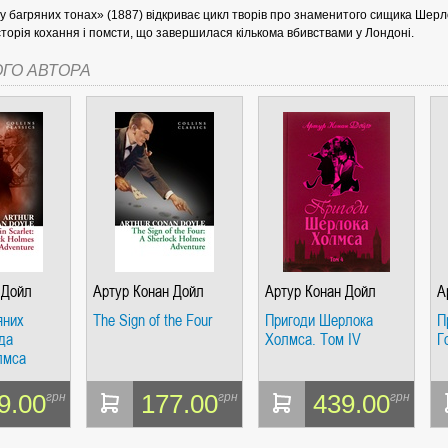
у багряних тонах» (1887) відкриває цикл творів про знаменитого сищика Шер
сторія кохання і помсти, що завершилася кількома вбивствами у Лондоні.
ОГО АВТОРА
СІ. ГІПЕРІОН
І. ЧАС
 Дойл
Артур Конан Дойл
Артур Конан Дойл
А
яних
The Sign of the Four
Пригоди Шерлока
П
да
Холмса. Том IV
Г
лмса
9.00
177.00
439.00
грн
грн
грн
ЯХ, ВИЗНАЧЕННЯХ, СЦЕНАРІЯХ). АНТОНІНА ШЕВЧУК. МАНДРІВЕЦЬ