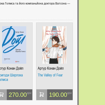
лока Голмса та його компаньйона доктора Ватсона —
ртур Конан Дойл
Артур Конан Дойл
ригоди Шерлока
The Valley of Fear
олмса
270.00
190.00
грн
грн