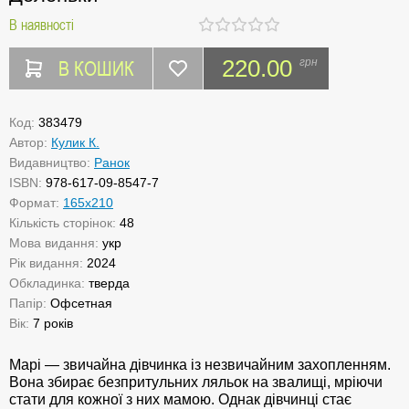
В наявності
В КОШИК
220.00
грн
Код:
383479
Автор:
Кулик К.
Видавництво:
Ранок
ISBN:
978-617-09-8547-7
Формат:
165х210
Кількість сторінок:
48
Мова видання:
укр
Рік видання:
2024
Обкладинка:
тверда
Папір:
Офсетная
Вік:
7 років
Марі — звичайна дівчинка із незвичайним захопленням.
Вона збирає безпритульних ляльок на звалищі, мріючи
стати для кожної з них мамою. Однак дівчинці стає