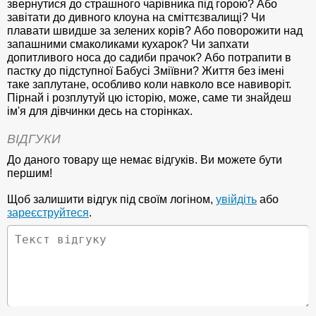
звернутися до страшного чарівника під горою? Або
завітати до дивного клоуна на сміттєзвалищі? Чи
плавати швидше за зелених корів? Або поворожити над
запашними смаколиками кухарок? Чи запхати
допитливого носа до садиби прачок? Або потрапити в
пастку до підступної Бабусі Зміївни? Життя без імені
таке заплутане, особливо коли навколо все навиворіт.
Пірнай і розплутуй цю історію, може, саме ти знайдеш
ім'я для дівчинки десь на сторінках.
ВІДГУКИ
До даного товару ще немає відгуків. Ви можете бути
першим!
Щоб залишити відгук під своїм логіном,
увійдіть
або
зареєструйтеся
.