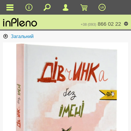
uk
866 02 22
+38 (093)
Загальний