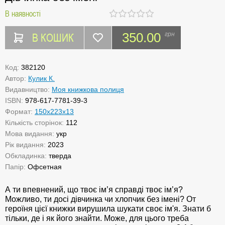
В наявності
В КОШИК
350.00
грн
Код:
382120
Автор:
Кулик К.
Видавництво:
Моя книжкова полиця
ISBN:
978-617-7781-39-3
Формат:
150х223х13
Кількість сторінок:
112
Мова видання:
укр
Рік видання:
2023
Обкладинка:
тверда
Папір:
Офсетная
А ти впевнений, що твоє ім’я справді твоє ім’я?
Можливо, ти досі дівчинка чи хлопчик без імені? От
героїня цієї книжки вирушила шукати своє ім'я. Знати б
тільки, де і як його знайти. Може, для цього треба