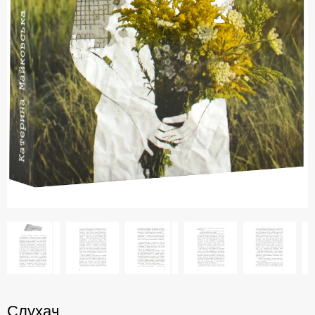
Слухач