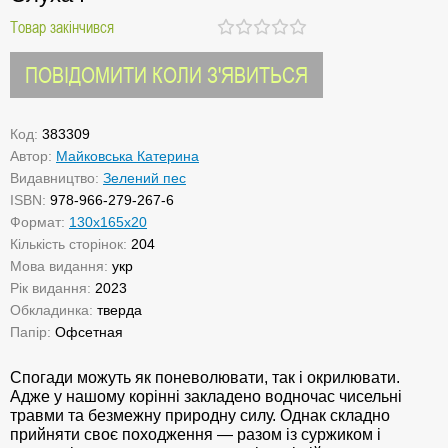
Товар закінчився
ПОВІДОМИТИ КОЛИ З'ЯВИТЬСЯ
Код:
383309
Автор:
Майковська Катерина
Видавництво:
Зелений пес
ISBN:
978-966-279-267-6
Формат:
130х165х20
Кількість сторінок:
204
Мова видання:
укр
Рік видання:
2023
Обкладинка:
тверда
Папір:
Офсетная
Спогади можуть як поневолювати, так і окрилювати.
Адже у нашому корінні закладено водночас чисельні
травми та безмежну природну силу. Однак складно
прийняти своє походження — разом із суржиком і