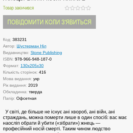
Товар закінчився
ПОВІДОМИТИ КОЛИ З'ЯВИТЬСЯ
Код:
383231
Автор:
Шустерман Ніл
Видавництво:
Stone Publishing
ISBN:
978-966-948-187-0
Формат:
130х205х30
Кількість сторінок:
416
Мова видання:
укр
Рік видання:
2019
Обкладинка:
тверда
Папір:
Офсетная
У світі, де більше не існує ані хвороб, ані війн, ані
страждань, можна померти лише в один спосіб: вас має
наосліп обрати й убити («зібрати») жнець —
професійний носій смерті. Таким чином людство