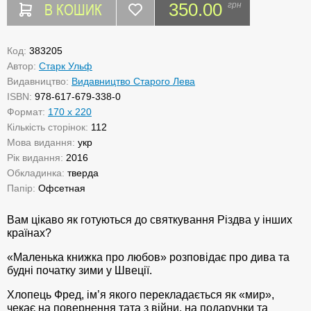
В КОШИК
350.00
грн
Код:
383205
Автор:
Старк Ульф
Видавництво:
Видавництво Старого Лева
ISBN:
978-617-679-338-0
Формат:
170 x 220
Кількість сторінок:
112
Мова видання:
укр
Рік видання:
2016
Обкладинка:
тверда
Папір:
Офсетная
Вам цікаво як готуються до святкування Різдва у інших
країнах?
«Маленька книжка про любов» розповідає про дива та
будні початку зими у Швеції.
Хлопець Фред, ім’я якого перекладається як «мир»,
чекає на повернення тата з війни, на подарунки та