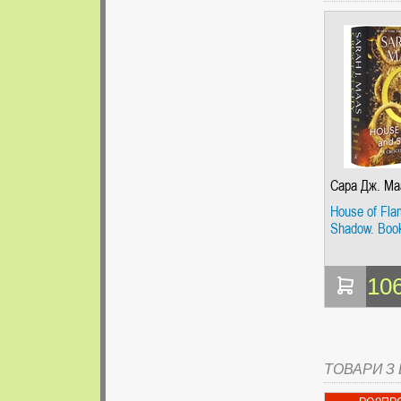
Сара Дж. Ма
House of Fla
Shadow. Boo
10
ТОВАРИ З Ц