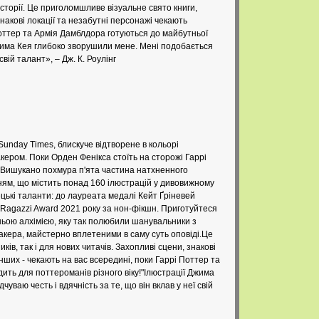
сторії. Це приголомшливе візуальне свято книги,
знакові локації та незабутні персонажі чекають
Поттер та Армія Дамблдора готуються до майбутньої
Джима Кея глибоко зворушили мене. Мені подобається
свій талант», – Дж. К. Роулінг
unday Times, блискуче відтворене в кольорі
ром. Поки Орден Фенікса стоїть на сторожі Гаррі
р. Вишукано похмура п'ята частина натхненного
ням, що містить понад 160 ілюстрацій у дивовижному
ецькі таланти: до лауреата медалі Кейт Ґріневей
Ragazzi Award 2021 року за нон-фікшн. Приготуйтеся
ньою алхімією, яку так полюбили шанувальники з
акера, майстерно вплетеними в саму суть оповіді.Це
в, так і для нових читачів. Захопливі сцени, знакові
нших - чекають на вас всередині, поки Гаррі Поттер та
ть для поттероманів різного віку!"Ілюстрації Джима
уваю честь і вдячність за те, що він вклав у неї свій