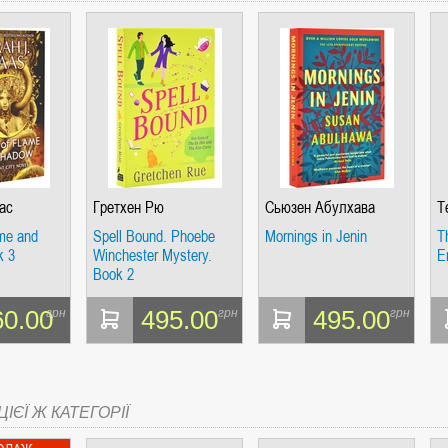
ас
Гретхен Рю
Сьюзен Абулхава
Т
me and
Spell Bound. Phoebe
Mornings in Jenin
T
k 3
Winchester Mystery.
E
Book 2
60.00
495.00
495.00
грн
грн
грн
ІЄЇ Ж КАТЕГОРІЇ