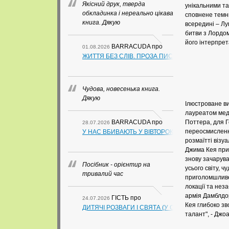
Якісний друк, тверда
унікальними та
обкладинка і нереально цікава
сповнене темни
книга. Дякую
всередині – Лу
битви з Лордом
його інтерпрета
BARRACUDA
про
01.08.2026
ЖИТТЯ БЕЗ СЛІВ. ПРОЗА ПИСЬМЕННИКІВ ІЗ ГУАН
Чудова, новесенька книга.
Дякую
Ілюстроване ви
лауреатом мед
BARRACUDA
про
Поттера, для Г
28.07.2026
переосмислення
У НАС ВБИВАЮТЬ У ВІВТОРОК. СЛАПОВСЬКИЙ О.
розмаїтті візу
Джима Кея при
знову зачарува
Посібник - орієнтир на
усього світу, 
тривалий час
приголомшливе 
локації та нез
армія Дамблдор
ГІСТЬ
про
24.07.2026
Кея глибоко зво
ДИТЯЧІ РОЗВАГИ І СВЯТА (У СХЕМАХ, ТАБЛИЦ
талант", - Джо