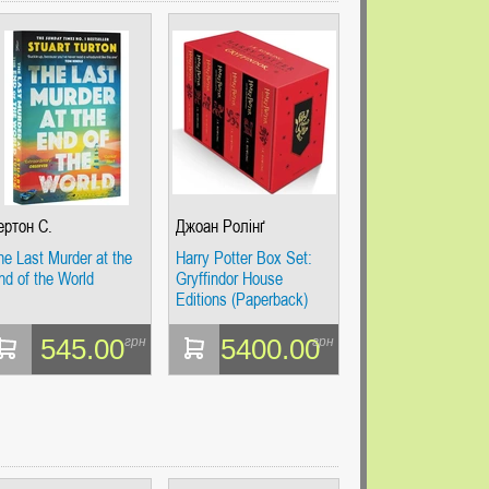
ертон С.
Джоан Ролінґ
he Last Murder at the
Harry Potter Box Set:
nd of the World
Gryffindor House
Editions (Paperback)
545.00
5400.00
грн
грн