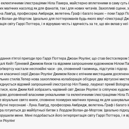
 еклектичними ілюстраціями Ніла Пакера, майстерно вплетеними в саму суть і
х магічних насолод як для фанатів, так і для нових читачів. Захопливі сцени, 
на Лавґуд, професорка Амбридж, велетень Ґраф і багато інших – поки Гаррі 
 Волан-де-Мортом. Ідеально для поттероманів будь-якого віку! «Ілюстрації 
ція світу Гаррі Поттера, і я відчуваю честь і вдячність за те, що він вклав у неї 
СІ. ГІПЕРІОН
дання п'ятої пригоди про Гаррі Поттера Джоан Роулінг, що став бестселером S
алі Кейт Ґріневей Джимом Кеєм та відомим запрошеним художником Нілом Паке
оґвортсу настали неспокійні часи - рік, сповнений таємниць, підступів і підоз
 класичної серії Джоан Роулінг Джимом Кеєм є епічним мистецьким досягнен
І. ЧАС
альних стилів.Тепер нова захоплююча колаборація об'єднує два віртуозні мист
єднується відомий запрошений ілюстратор Ніл Пакер, лауреат премії Bologna
тися, коли Джим Кей зобразить чарівний світ Джоан Роулінг із сліпучою худож
чудово доповнений власними унікальними та еклектичними ілюстраціями Ніла П
візуальне свято книги, сповнене похмурих магічних принад як для шанувальникі
абутні персонажі - Луна Лавґуд, професорка Амбридж, велетень Ґраф і багато і
а готуються до майбутньої битви з Лордом Волан-де-Мортом. Ідеально підходи
рушили мене. Мені подобається його інтерпретація світу Гаррі Поттера, і я відч
ЯХ, ВИЗНАЧЕННЯХ, СЦЕНАРІЯХ). АНТОНІНА ШЕВЧУК. МАНДРІВЕЦЬ
ан Роулінг