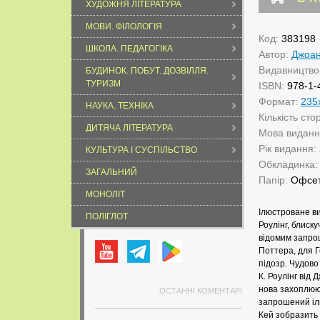
ХУДОЖНЯ ЛІТЕРАТУРА
МОВИ. ФІЛОЛОГІЯ
Код:
383198
ШКОЛА. ПЕДАГОГІКА
Автор:
Джоан
Видавництво
БУДИНОК. ПОБУТ. ДОЗВІЛЛЯ.
ТУРИЗМ
ISBN:
978-1-
Формат:
235
НАУКА. ТЕХНІКА
Кількість сто
ДИТЯЧА ЛІТЕРАТУРА
Мова видан
Рік видання:
КУЛЬТУРА І СУСПІЛЬСТВО
Обкладинка
ЗАГАЛЬНИЙ
Папір:
Офсе
МОНОЛІТ
Ілюстроване в
ПОЛІГЛОТ
Роулінг, блиск
відомим запро
Поттера, для Г
підозр. Чудово
К. Роулінг від
нова захоплююч
ОСТАННІ КОМЕНТАРІ
запрошений ілю
Кей зобразить 