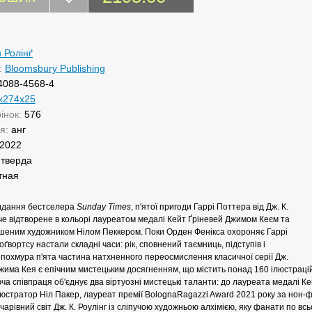
 Ролінґ
:
Bloomsbury Publishing
4088-4568-4
х274х25
рінок:
576
ня:
анг
2022
:
тверда
тная
идання бестселера
Sunday Times
, п'ятої пригоди Гаррі Поттера від Дж. К.
уче відтворене в кольорі лауреатом медалі Кейт Ґріневей Джимом Кеєм та
шеним художником Нілом Пеккером. Поки Орден Фенікса охороняє Гаррі
оґвортсу настали складні часи: рік, сповнений таємниць, підступів і
 похмура п'ята частина натхненного переосмислення класичної серії Дж.
 Джима Кея є епічним мистецьким досягненням, що містить понад 160 ілюстрацій
а співпраця об'єднує два віртуозні мистецькі таланти: до лауреата медалі К
стратор Ніл Пакер, лауреат премії BolognaRagazzi Award 2021 року за нон-ф
чарівний світ Дж. К. Роулінг із сліпучою художньою алхімією, яку фанати по 