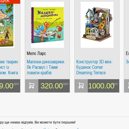
Мелє Ларс
Е
них тварин
Малюки-динозаврики.
Конструктор 3D міні-
З
ист із
Як Расмус і Тіммі
будинок Corner
зом. Книга
ловили крабів
Dreaming Terrace
Garden DS030 new
9.00
320.00
1000.00
грн
грн
грн
ру ще немає відгуків. Ви можете бути першим!