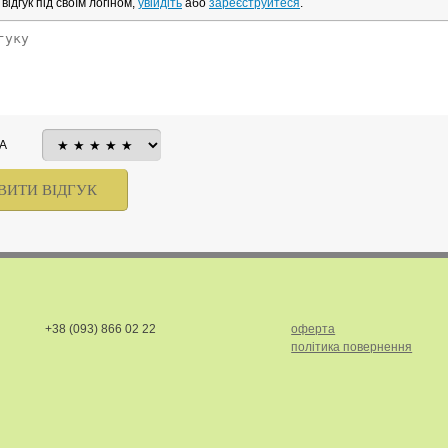
ідгук під своїм логіном,
увійдіть
або
зареєструйтеся
.
А
+38 (093) 866 02 22
оферта
політика повернення