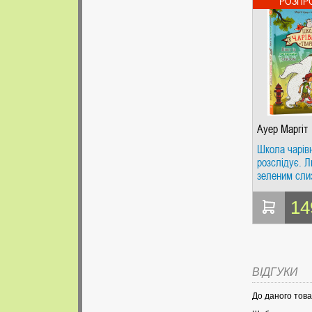
Ауер Маргіт
Школа чарів
розслідує. Л
зеленим сли
1
14
ВІДГУКИ
До даного това