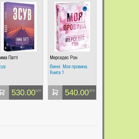
мма Патті
Мерседес Рон
сув
Винні. Моя провина.
Книга 1
530.00
540.00
грн
грн