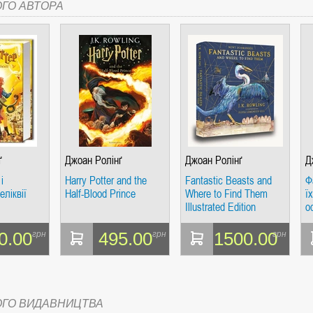
ОГО АВТОРА
ґ
Джоан Ролінґ
Джоан Ролінґ
Д
і
Harry Potter and the
Fantastic Beasts and
Ф
еліквії
Half-Blood Prince
Where to Find Them
ї
Illustrated Edition
о
0.00
495.00
1500.00
грн
грн
грн
ОГО ВИДАВНИЦТВА