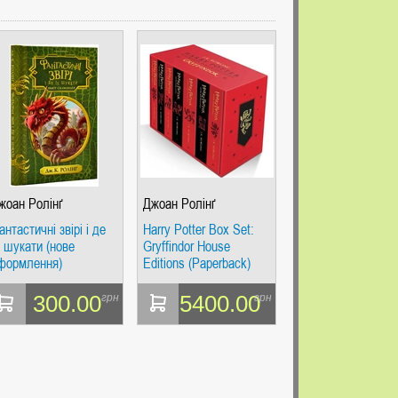
жоан Ролінґ
Джоан Ролінґ
антастичні звірі і де
Harry Potter Box Set:
х шукати (нове
Gryffindor House
формлення)
Editions (Paperback)
300.00
5400.00
грн
грн