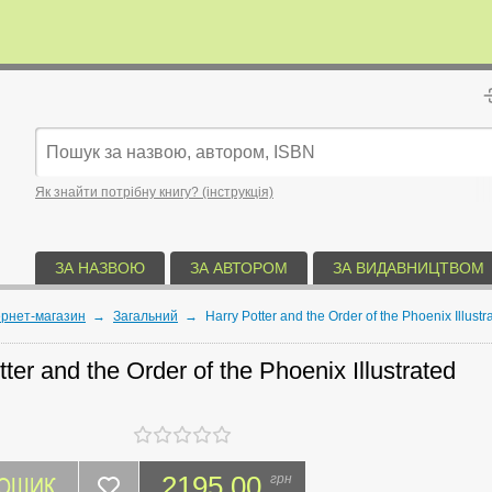
Як знайти потрібну книгу? (інструкція)
ЗА НАЗВОЮ
ЗА АВТОРОМ
ЗА ВИДАВНИЦТВОМ
ернет-магазин
→
Загальний
→
Harry Potter and the Order of the Phoenix Illustr
ter and the Order of the Phoenix Illustrated
КОШИК
2195.00
грн