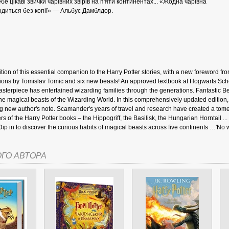
бе цікаві звички чарівних звірів на п'яти континентах... «Жодна чарівна
диться без копії» — Альбус Дамблдор.
СІ. ГІПЕРІОН
ion of this essential companion to the Harry Potter stories, with a new foreword fro
ations by Tomislav Tomic and six new beasts! An approved textbook at Hogwarts Scho
terpiece has entertained wizarding families through the generations. Fantastic 
 the magical beasts of the Wizarding World. In this comprehensively updated editio
ng new author's note. Scamander's years of travel and research have created a tome
ers of the Harry Potter books – the Hippogriff, the Basilisk, the Hungarian Horntail .
Dip in to discover the curious habits of magical beasts across five continents …'No
І. ЧАС
ОГО АВТОРА
ЯХ, ВИЗНАЧЕННЯХ, СЦЕНАРІЯХ). АНТОНІНА ШЕВЧУК. МАНДРІВЕЦЬ