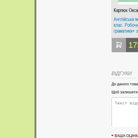
Карпюк Окса
Англійська м
клас. Робоч
граматики+ з
тестових за
17
ВІДГУКИ
До даного това
Щоб залишити в
ВАША ОЦІНК