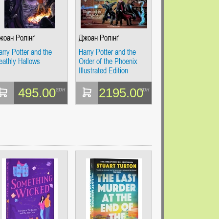
жоан Ролінґ
Джоан Ролінґ
arry Potter and the
Harry Potter and the
eathly Hallows
Order of the Phoenix
Illustrated Edition
495.00
2195.00
грн
грн