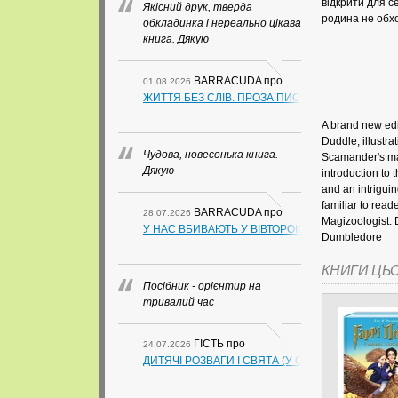
відкрити для се
Якісний друк, тверда
родина не обхо
обкладинка і нереально цікава
книга. Дякую
BARRACUDA
про
01.08.2026
ЖИТТЯ БЕЗ СЛІВ. ПРОЗА ПИСЬМЕННИКІВ ІЗ ГУАН
A brand new edit
Duddle, illustr
Чудова, новесенька книга.
Scamander's mas
Дякую
introduction to
and an intrigui
familiar to read
BARRACUDA
про
28.07.2026
Magizoologist. 
У НАС ВБИВАЮТЬ У ВІВТОРОК. СЛАПОВСЬКИЙ О.
Dumbledore
КНИГИ ЦЬ
Посібник - орієнтир на
тривалий час
ГІСТЬ
про
24.07.2026
ДИТЯЧІ РОЗВАГИ І СВЯТА (У СХЕМАХ, ТАБЛИЦ