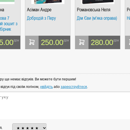
на
Асіман Андре
Романовська Неля
Р
ова 7
Добродій з Перу
Дім Єви (м'яка оправа)
Н
ий зошит з
бірник
вдань НУШ
5.00
250.00
280.00
грн
грн
грн
ру ще немає відгуків. Ви можете бути першим!
ідгук під своїм логіном,
увійдіть
або
зареєструйтеся
.
А