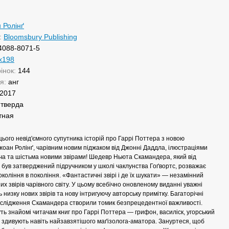
 Ролінґ
:
Bloomsbury Publishing
4088-8071-5
x198
рінок:
144
ня:
анг
2017
:
тверда
тная
ього невід'ємного супутника історій про Гаррі Поттера з новою
оан Ролінґ, чарівним новим піджаком від Джонні Даддла, ілюстраціями
ча та шістьма новими звірами! Шедевр Ньюта Скамандера, який від
 був затверджений підручником у школі чаклунства Гоґвортс, розважає
 покоління в покоління. «Фантастичні звірі і де їх шукати» — незамінний
них звірів чарівного світу. У цьому всебічно оновленому виданні уважні
 низку нових звірів та нову інтригуючу авторську примітку. Багаторічні
ослідження Скамандера створили томик безпрецедентної важливості.
дуть знайомі читачам книг про Гаррі Поттера — грифон, василіск, угорський
нші здивують навіть найзавзятішого маґізолога-аматора. Зануртеся, щоб