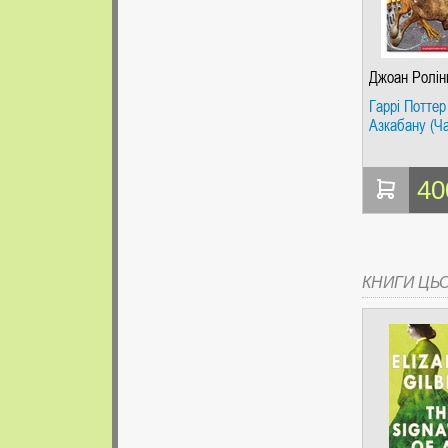
Джоан Ролін
Гаррі Поттер 
Азкабану (Ча
40
КНИГИ ЦЬ