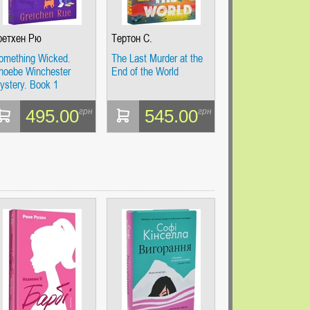
ретхен Рю
Тертон С.
omething Wicked.
The Last Murder at the
hoebe Winchester
End of the World
ystery. Book 1
495.00
545.00
грн
грн