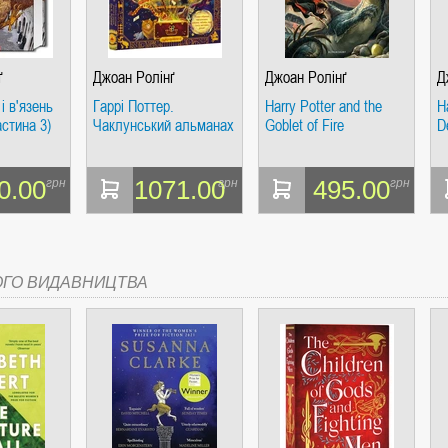
ґ
Джоан Ролінґ
Джоан Ролінґ
Д
і в'язень
Гаррі Поттер.
Harry Potter and the
H
стина 3)
Чаклунський альманах
Goblet of Fire
D
0.00
1071.00
495.00
грн
грн
грн
ОГО ВИДАВНИЦТВА