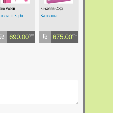
ене Розен
Кінселла Софі
азвемо її Барбі
Вигорання
690.00
675.00
грн
грн