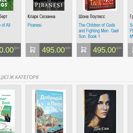
берт
Кларк Сюзанна
Шона Лоулесс
Г
 of All
Piranesi
The Children of Gods
S
and Fighting Men. Gael
P
Son. Book 1
M
0.00
495.00
495.00
грн
грн
грн
ІЄЇ Ж КАТЕГОРІЇ