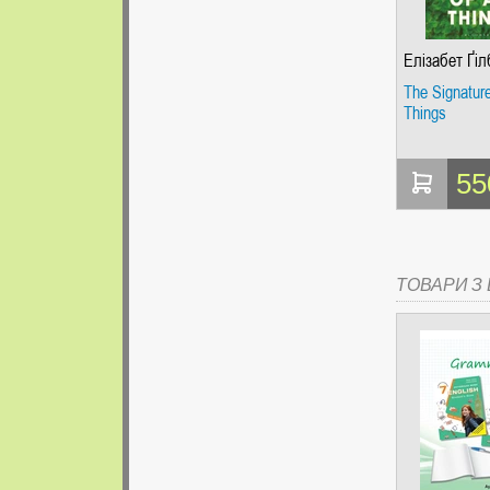
Елізабет Ґіл
The Signature
Things
55
ТОВАРИ З Ц