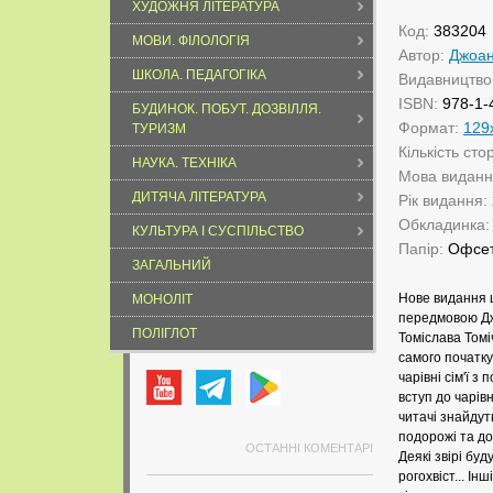
ХУДОЖНЯ ЛІТЕРАТУРА
Код:
383204
МОВИ. ФІЛОЛОГІЯ
Автор:
Джоан
ШКОЛА. ПЕДАГОГІКА
Видавництво
ISBN:
978-1-
БУДИНОК. ПОБУТ. ДОЗВІЛЛЯ.
Формат:
129
ТУРИЗМ
Кількість сто
НАУКА. ТЕХНІКА
Мова видан
ДИТЯЧА ЛІТЕРАТУРА
Рік видання:
Обкладинка
КУЛЬТУРА І СУСПІЛЬСТВО
Папір:
Офсе
ЗАГАЛЬНИЙ
Нове видання ц
МОНОЛІТ
передмовою Дж
ПОЛІГЛОТ
Томіслава Томі
самого початку
чарівні сім'ї з
вступ до чарів
читачі знайдуть
подорожі та д
ОСТАННІ КОМЕНТАРІ
Деякі звірі бу
рогохвіст... І