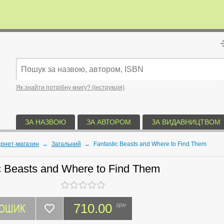
Як знайти потрібну книгу? (інструкція)
ЗА НАЗВОЮ
ЗА АВТОРОМ
ЗА ВИДАВНИЦТВОМ
ернет-магазин
→
Загальний
→
Fantastic Beasts and Where to Find Them
c Beasts and Where to Find Them
КОШИК
710.00
грн