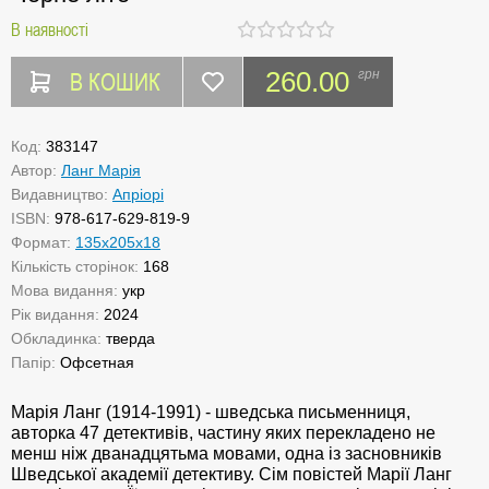
В наявності
В КОШИК
260.00
грн
Код:
383147
Автор:
Ланг Марія
Видавництво:
Апріорі
ISBN:
978-617-629-819-9
Формат:
135х205х18
Кількість сторінок:
168
Мова видання:
укр
Рік видання:
2024
Обкладинка:
тверда
Папір:
Офсетная
Марія Ланг (1914-1991) - шведська письменниця,
авторка 47 детективів, частину яких перекладено не
менш ніж дванадцятьма мовами, одна із засновників
Шведської академії детективу. Сім повістей Марії Ланг