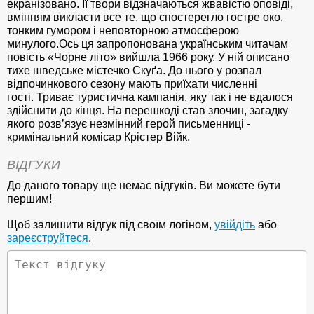
екранізовано. Її твори відзначаються жвавістю оповіді,
вмінням викласти все те, що спостерегло гостре око,
тонким гумором і неповторною атмосферою
минулого.Ось ця запропонована українським читачам
повість «Чорне літо» вийшла 1966 року. У ній описано
тихе шведське містечко Скуґа. До нього у розпал
відпочинкового сезону мають приїхати численні
гості. Триває туристична кампанія, яку так і не вдалося
здійснити до кінця. На перешкоді став злочин, загадку
якого розвʼязує незмінний герой письменниці -
кримінальний комісар Крістер Війк.
ВІДГУКИ
До даного товару ще немає відгуків. Ви можете бути
першим!
Щоб залишити відгук під своїм логіном,
увійдіть
або
зареєструйтеся
.