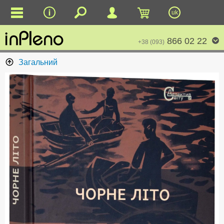
uk
866 02 22
+38 (093)
Загальний