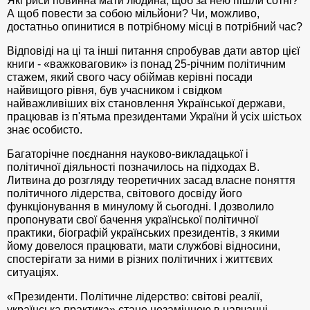
Які риси повинна мати людина, щоб за нею пішли сотні?
А щоб повести за собою мільйони? Чи, можливо,
достатньо опинитися в потрібному місці в потрібний час?
Відповіді на ці та інші питання спробував дати автор цієї
книги - «важковаговик» із понад 25-річним політичним
стажем, який свого часу обіймав керівні посади
найвищого рівня, був учасником і свідком
найважливіших віх становлення Української держави,
працював із п'ятьма президентами України й усіх шістьох
знає особисто.
Багаторічне поєднання науково-викладацької і
політичної діяльності позначилось на підходах В.
Литвина до розгляду теоретичних засад власне поняття
політичного лідерства, світового досвіду його
функціонування в минулому й сьогодні. І дозволило
пропонувати свої бачення української політичної
практики, біографій українських президентів, з якими
йому довелося працювати, мати службові відносини,
спостерігати за ними в різних політичних і життєвих
ситуаціях.
«Президенти. Політичне лідерство: світові реалії,
українська практика» стане незамінною в навчанні