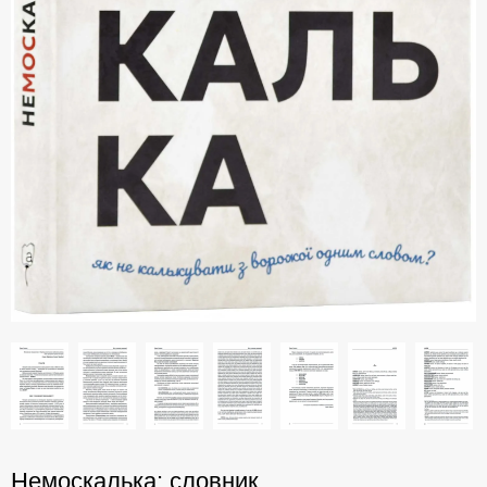
Немоскалька: словник