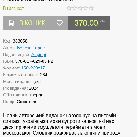
В наявності
В КОШИК
370.00
грн
Код:
383058
Автор:
Береза Тарас
Видавництво:
Апріорі
ISBN:
978-617-629-834-2
Формат:
150х220х17
Кількість сторінок:
264
Мова видання:
укр
Рік видання:
2024
Обкладинка:
тверда
Папір:
Офсетная
Новий авторський виданок наголошує на питомій
синтаксі української мови супроти кальок, які нас
десятиріччями змушували переймати з мови
московської. Словник розкриває лаконічну природу