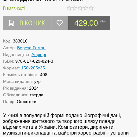
В наявності
В КОШИК
429.00
грн
Код:
383016
Автор:
Береза Роман
Видавництво:
Апріорі
ISBN:
978-617-629-824-3
Формат:
150х205х35
Кількість сторінок:
408
Мова видання:
укр
Рік видання:
2024
Обкладинка:
тверда
Папір:
Офсетная
У книзі в популярній формі подано біографічні дані,
зображення життєвого та творчого шляху плеяди
відомих митців України. Композитори, диригенти,
музиканти-виконавці та майстри хореографії – усі вони