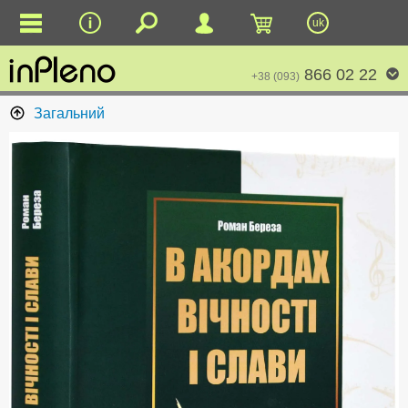
uk
866 02 22
+38 (093)
Загальний