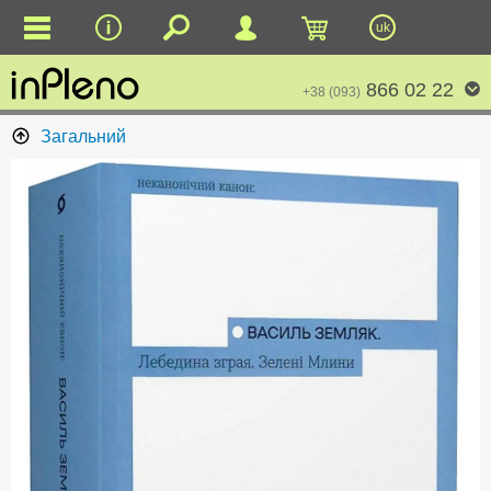
uk
866 02 22
+38 (093)
Загальний