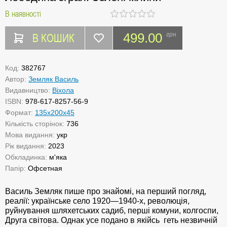
В наявності
В КОШИК
499.00
грн
Код:
382767
Автор:
Земляк Василь
Видавництво:
Віхола
ISBN:
978-617-8257-56-9
Формат:
135х200х45
Кількість сторінок:
736
Мова видання:
укр
Рік видання:
2023
Обкладинка:
м'яка
Папір:
Офсетная
Василь Земляк пише про знайомі, на перший погляд,
реалії: українське село 1920—1940-х, революція,
руйнування шляхетських садиб, перші комуни, колгоспи,
Друга світова. Однак усе подано в якійсь геть незвичній