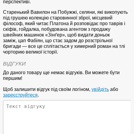
перспективі.
Старенький Вавилон на Побужжі, селяни, які викопують
під грушею колекцію старовинної зброї, місцевий
філософ, який читає Платона й розповідає про таврів і
скіфів, гойдалка, побудована агентом з продажу
швейних машинок «Зінґер», щоб видати доньок
заміж, цап Фабіян, що стає задом до розстрільної
бригади — все це сплітається у химерний роман на тлі
чорторию великої історії.
ВІДГУКИ
До даного товару ще немає відгуків. Ви можете бути
першим!
Щоб залишити відгук під своїм логіном,
увійдіть
або
зареєструйтеся
.