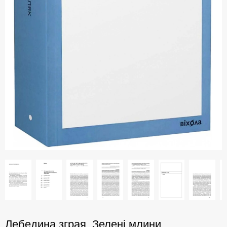
Лебедина зграя. Зелені млини