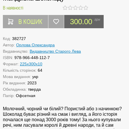
В наявності
В КОШИК
300.00
грн
Код:
382727
Автор:
Орлова Олександра
Видавництво:
Видавництво Старого Лева
ISBN:
978-966-448-112-7
Формат:
225х300х10
Кількість сторінок:
64
Мова видання:
укр
Рік видання:
2023
Обкладинка:
тверда
Папір:
Офсетная
Молочний, чорний чи білий? Пористий або з начинкою?
Шоколад буває різний на смак і вигляд, а його історія
почалася ще понад 3000 років тому! За нього купували
речі, ним ласували королі й древні народи, та й сам