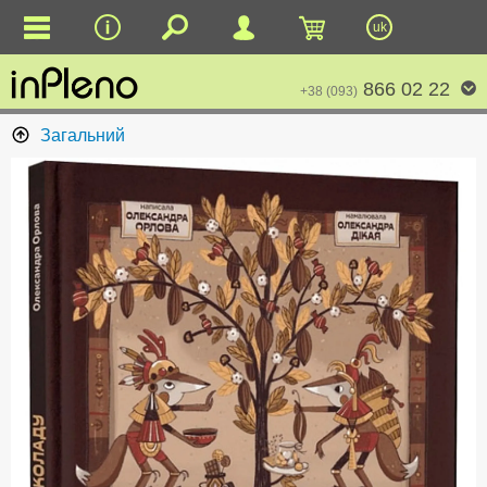
uk
866 02 22
+38 (093)
Загальний