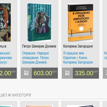
льга
Петро Шекерик-Доників
Катерина Загородня
анської
Опришки. Народні
Я працюю між
К
еркачова
оповідання. Петро
Європою і Азією.
гр
урсус
Шекерик-Доників.
Катерина Загородня.
Дискурс
Дискурсус
2.00
603.00
335.00
грн
грн
грн
ІЄЇ Ж КАТЕГОРІЇ