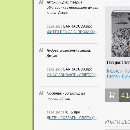
Якісний друк, тверда
обкладинка і нереально цікава
книга. Дякую
BARRACUDA
про
01.08.2026
ЖИТТЯ БЕЗ СЛІВ. ПРОЗА ПИСЬМЕННИКІВ ІЗ ГУАН
Чудова, новесенька книга.
Дякую
Процюк Сте
BARRACUDA
про
Інфекція. П
28.07.2026
У НАС ВБИВАЮТЬ У ВІВТОРОК. СЛАПОВСЬКИЙ О.
Степан. Дис
41
Посібник - орієнтир на
тривалий час
ГІСТЬ
про
24.07.2026
ДИТЯЧІ РОЗВАГИ І СВЯТА (У СХЕМАХ, ТАБЛИЦ
КНИГИ ЦЬ