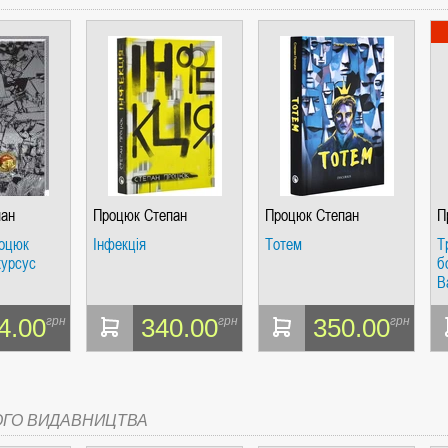
СІ. ГІПЕРІОН
пан
Процюк Степан
Процюк Степан
П
роцюк
Інфекція
Тотем
Т
І. ЧАС
курсус
б
В
4.00
340.00
350.00
грн
грн
грн
ЯХ, ВИЗНАЧЕННЯХ, СЦЕНАРІЯХ). АНТОНІНА ШЕВЧУК. МАНДРІВЕЦЬ
ОГО ВИДАВНИЦТВА