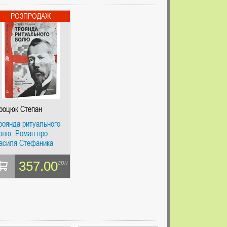
роцюк Степан
роянда ритуального
олю. Роман про
асиля Стефаника
357.00
грн