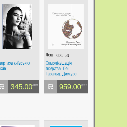
Леш Гаральд
вартира київських
Самоліквідація
іхів
людства. Леш
Гаральд. Дискурс
345.00
959.00
грн
грн