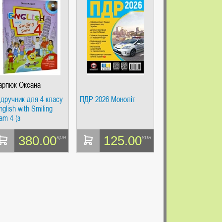
арпюк Оксана
ідручник для 4 класу
ПДР 2026 Моноліт
nglish with Smiling
am 4 (з
удіосупроводом та
ультимедійною
380.00
125.00
грн
грн
нтерактивною
рограмою)