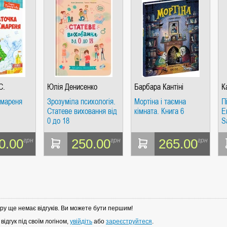
С.
Юлія Денисенко
Барбара Кантіні
К
Хмареня
Зрозуміла психологія.
Мортіна і таємна
П
Статеве виховання від
кімната. Книга 6
E
0 до 18
S
а
м
0.00
250.00
265.00
грн
грн
грн
і
п
ру ще немає відгуків. Ви можете бути першим!
ідгук під своїм логіном,
увійдіть
або
зареєструйтеся
.