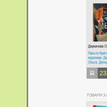
Деркачова О
Пальто брит
королеви. Д
Ольга. Диск
23
ТОВАРИ З Ц