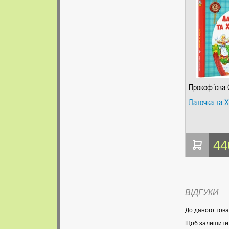
Прокоф´єва 
Латочка та 
44
ВІДГУКИ
До даного това
Щоб залишити в