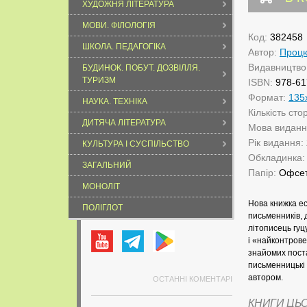
ХУДОЖНЯ ЛІТЕРАТУРА
МОВИ. ФІЛОЛОГІЯ
Код:
382458
ШКОЛА. ПЕДАГОГІКА
Автор:
Процю
Видавництво
БУДИНОК. ПОБУТ. ДОЗВІЛЛЯ.
ТУРИЗМ
ISBN:
978-61
Формат:
135
НАУКА. ТЕХНІКА
Кількість сто
ДИТЯЧА ЛІТЕРАТУРА
Мова видан
Рік видання:
КУЛЬТУРА І СУСПІЛЬСТВО
Обкладинка
ЗАГАЛЬНИЙ
Папір:
Офсе
МОНОЛІТ
Нова книжка е
ПОЛІГЛОТ
письменників, 
літописець гуц
і «найконтров
знайомих пост
письменницькі 
автором.
ОСТАННІ КОМЕНТАРІ
КНИГИ ЦЬ