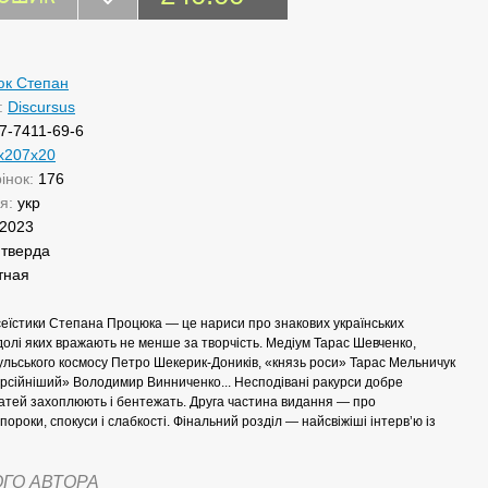
к Степан
:
Discursus
7-7411-69-6
х207х20
рінок:
176
ня:
укр
2023
:
тверда
тная
сеїстики Степана Процюка — це нариси про знакових українських
долі яких вражають не менше за творчість. Медіум Тарас Шевченко,
ульського космосу Петро Шекерик-Доників, «князь роси» Тарас Мельничук
ерсійніший» Володимир Винниченко... Несподівані ракурси добре
атей захоплюють і бентежать. Друга частина видання — про
пороки, спокуси і слабкості. Фінальний розділ — найсвіжіші інтерв’ю із
ОГО АВТОРА