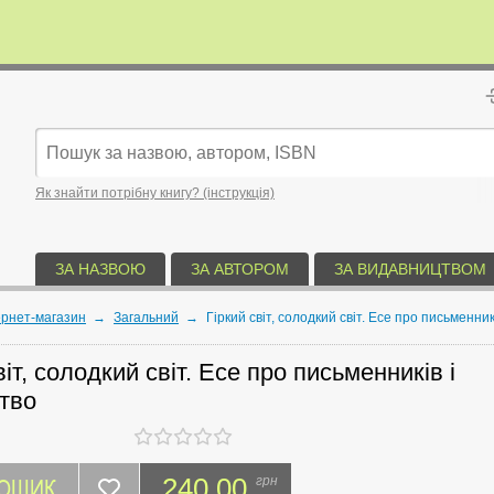
Як знайти потрібну книгу? (інструкція)
ЗА НАЗВОЮ
ЗА АВТОРОМ
ЗА ВИДАВНИЦТВОМ
ернет-магазин
→
Загальний
→
Гіркий світ, солодкий світ. Есе про письменник
віт, солодкий світ. Есе про письменників і
ство
КОШИК
240.00
грн