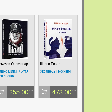
амозов Олександр
Штепа Павло
ашко Білий: Життя
Українець і москвин
ов спалах
255.00
473.00
грн
грн