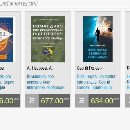
ІЄЇ Ж КАТЕГОРІЇ
ов
А. Неурова, А.
Сергій Головін
Л
Романишин
етього
Командиру про
Віра, наука і конфлікт
Н
а. Борис
психологічну
світоглядів. Сергій
Л
фія
підготовку особового
Головін. Книгоноша
В
складу. А. Неурова, А.
Романишин. Кафедра
6.00
677.00
634.00
грн
грн
грн