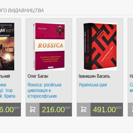
ОГО ВИДАВНИЦТВА
ельний
Олег Баган
Іванишин Василь
Н
ніки
Rossica: російська
Українська ідея
С
ї. Ігор
цивілізація в
м
й. Крила
історіософських
інтерпретаціях. Олег
Баган. Крила
6.00
216.00
491.00
грн
грн
грн