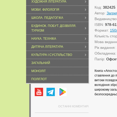
ХУДОЖНЯ ЛІТЕРАТУРА
Код:
382425
МОВИ. ФІЛОЛОГІЯ
Автор:
Загре
ШКОЛА. ПЕДАГОГІКА
Видавництво
ISBN:
978-61
БУДИНОК. ПОБУТ. ДОЗВІЛЛЯ.
Формат:
150
ТУРИЗМ
Кількість сто
НАУКА. ТЕХНІКА
Мова видан
ДИТЯЧА ЛІТЕРАТУРА
Рік видання:
Обкладинка
КУЛЬТУРА І СУСПІЛЬСТВО
Папір:
Офсе
ЗАГАЛЬНИЙ
Книга «Апосто
МОНОЛІТ
ставлення до п
ПОЛІГЛОТ
витоки псевдох
володіння збр
широкому загал
безпосередньо 
ОСТАННІ КОМЕНТАРІ