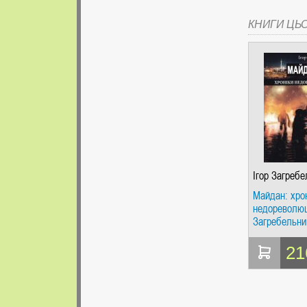
КНИГИ ЦЬ
Ігор Загреб
Майдан: хро
недореволюці
Загребельни
21