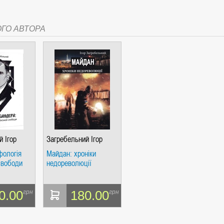
ОГО АВТОРА
СІ. ГІПЕРІОН
І. ЧАС
й Ігор
Загребельний Ігор
фологія
Майдан: хроніки
свободи
недореволюції
0.00
180.00
грн
грн
ЯХ, ВИЗНАЧЕННЯХ, СЦЕНАРІЯХ). АНТОНІНА ШЕВЧУК. МАНДРІВЕЦЬ