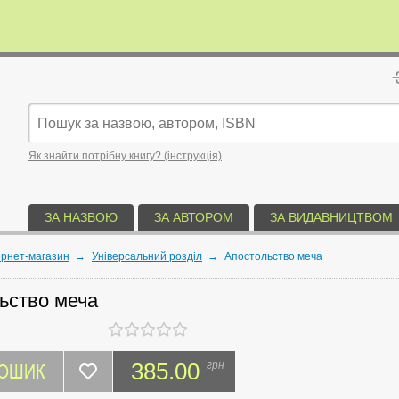
Як знайти потрібну книгу? (інструкція)
ЗА НАЗВОЮ
ЗА АВТОРОМ
ЗА ВИДАВНИЦТВОМ
ернет-магазин
→
Універсальний розділ
→
Апостольство меча
ьство меча
КОШИК
385.00
грн