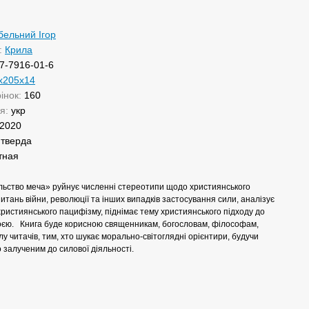
бельний Ігор
:
Крила
7-7916-01-6
х205х14
рінок:
160
ня:
укр
2020
:
тверда
тная
льство меча» руйнує численні стереотипи щодо християнського
итань війни, революції та інших випадків застосування сили, аналізує
ристиянського пацифізму, піднімає тему християнського підходу до
оєю.⠀Книга буде корисною священникам, богословам, філософам,
у читачів, тим, хто шукає морально-світоглядні орієнтири, будучи
залученим до силової діяльності.