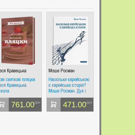
еся Кравецька
Моше Росман
ові святкові пляцки.
Наскільки єврейською
еся Кравецька.
є єврейська історія?
іхола
Моше Росман. Дух і
Літера
761.00
471.00
грн
грн