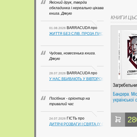
Якісний друк, тверда
обкладинка і нереально цікава
книга. Дякую
КНИГИ ЦЬ
BARRACUDA
про
01.08.2026
ЖИТТЯ БЕЗ СЛІВ. ПРОЗА ПИСЬМЕННИКІВ ІЗ ГУАН
Чудова, новесенька книга.
Дякую
BARRACUDA
про
28.07.2026
У НАС ВБИВАЮТЬ У ВІВТОРОК. СЛАПОВСЬКИЙ О.
Загребельни
Бандера. Мі
Посібник - орієнтир на
української 
тривалий час
28
ГІСТЬ
про
24.07.2026
ДИТЯЧІ РОЗВАГИ І СВЯТА (У СХЕМАХ, ТАБЛИЦ