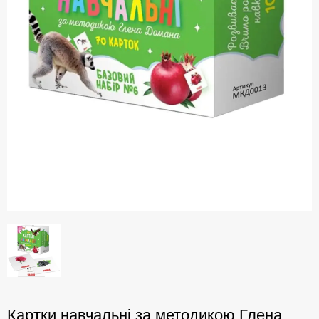
Картки навчальні за методикою Глена