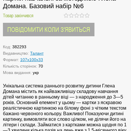
Домана. Базовий набір №6
Товар закінчився
ПОВІДОМИТИ КОЛИ З'ЯВИТЬСЯ
Код:
382293
Видавництво:
Талант
Формат:
107х100х33
Кількість сторінок:
70
Мова видання:
укр
Унікальна система раннього розвитку дитини Глена
Домана містить як найважливішу складову навчання
дітей читанню в ранньому віці — з народження до 3—5
років. Основний елемент у цьому — картки з яскравою
реалістичною картинкою на білому фоні з чітким текстом
бажано червоного кольору. Важливо! Показуючи дитині
картинку, вимовляти все слово цілком, не ділячи його на
літери і склади. Займатися з картками можна щодня по 1
—3 хвилини кілька разів на день вже з 1,5-місячного віку.