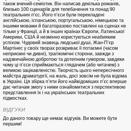
також вчений-семіотик. Він написав декілька романів,
близько 100 сценаріїв для телебачення та понад 90
театральних п’єс. Його п’єси були перекладені
англійською, іспанською, португальською, німецькою та
іншими мовами й багаторазово поставлені на сценах не
тільки у Франції, а й в інших країнах Європи, Латинської
Америки, США й незмінно користуються неабияким
успіхом. Чудовий знавець людської душі, Жан-П’єр
Мартінес у своїх творах розкриває її потаємні (часом
неприємні чи дивні), трагікомічні сторони, завжди з
надзвичайною добротою та дотепним гумором, завдяки
чому ці п’єси сприймаються глядачем (або читачем) з
великою зацікавленістю. Творчість цього непересічного
майстра драматургії, на жаль, досі зовсім не була відома
в Україні. Ця збірка п’яти його найвідоміших п’єс вперше
дає читачам змогу з ними ознайомитися з перспективою
представлення їх і на українських театральних
підмостках.
ВІДГУКИ
До даного товару ще немає відгуків. Ви можете бути
першим!