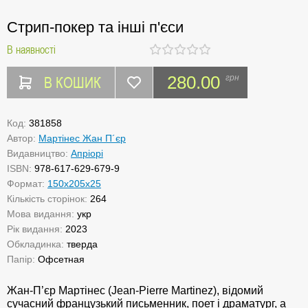
Стрип-покер та інші п'єси
В наявності
В КОШИК
280.00
грн
Код:
381858
Автор:
Мартінес Жан П´єр
Видавництво:
Апріорі
ISBN:
978-617-629-679-9
Формат:
150х205х25
Кількість сторінок:
264
Мова видання:
укр
Рік видання:
2023
Обкладинка:
тверда
Папір:
Офсетная
Жан-П’єр Мартінес (Jean-Pierre Martinez), відомий
сучасний французький письменник, поет і драматург, а