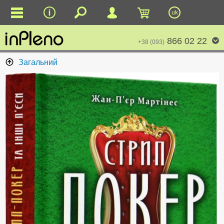
uk
866 02 22
+38 (093)
Загальний