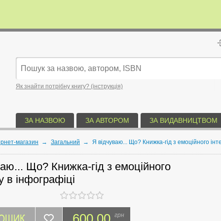
Як знайти потрібну книгу? (інструкція)
ЗА НАЗВОЮ
ЗА АВТОРОМ
ЗА ВИДАВНИЦТВОМ
ернет-магазин
→
Загальний
→
Я відчуваю... Що? Книжка-гід з емоційного інт
аю... Що? Книжка-гід з емоційного
у в інфографіці
КОШИК
600.00
грн