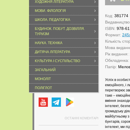
ХУДОЖНЯ ЛІТЕРАТУРА
МОВИ. ФІЛОЛОГІЯ
Код:
381774
ШКОЛА. ПЕДАГОГІКА
Видавництво
ISBN:
978-61
БУДИНОК. ПОБУТ. ДОЗВІЛЛЯ.
ТУРИЗМ
Формат:
245
Кількість сто
НАУКА. ТЕХНІКА
Мова видан
ДИТЯЧА ЛІТЕРАТУРА
Рік видання:
Обкладинка
КУЛЬТУРА І СУСПІЛЬСТВО
Папір:
Мело
ЗАГАЛЬНИЙ
МОНОЛІТ
Успіх в особис
емоційного, і 
ПОЛІГЛОТ
перетворює зв
таке – емоційн
вміння знаходи
інтелект, безп
громадську дія
майбутньому з 
ОСТАННІ КОМЕНТАРІ
бунтарів, соро
інтелект, ми п