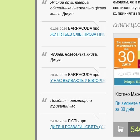
емоціям, які в
Якісний друк, тверда
спотикання у в
обкладинка і нереально цікава
їх, прийняти і
книга. Дякую
КНИГИ ЦЬ
BARRACUDA
про
01.08.2026
ЖИТТЯ БЕЗ СЛІВ. ПРОЗА ПИСЬМЕННИКІВ ІЗ ГУАН
Чудова, новесенька книга.
Дякую
BARRACUDA
про
28.07.2026
У НАС ВБИВАЮТЬ У ВІВТОРОК. СЛАПОВСЬКИЙ О.
Кістлер Мар
Посібник - орієнтир на
Ви зможете 
тривалий час
за 30 днів
ГІСТЬ
про
24.07.2026
ДИТЯЧІ РОЗВАГИ І СВЯТА (У СХЕМАХ, ТАБЛИЦ
54