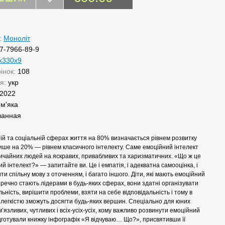
:
Моноліт
7-7966-89-9
х330х9
рінок:
108
ня:
укр
2022
:
м'яка
ванная
тій та соціальній сферах життя на 80% визначається рівнем розвитку
лише на 20% — рівнем класичного інтелекту. Саме емоційний інтелект
ичайних людей на яскравих, привабливих та харизматичних. «Що ж це
ий інтелект?» — запитайте ви. Це і емпатія, і адекватна самооцінка, і
ти спільну мову з оточенням, і багато іншого. Діти, які мають емоційний
еречно стають лідерами в будь-яких сферах, вони здатні організувати
льність, вирішити проблеми, взяти на себе відповідальність і тому в
легкістю зможуть досягти будь-яких вершин. Спеціально для юних
м’язливих, чутливих і всіх-усіх-усіх, кому важливо розвинути емоційний
ідготували книжку інфографік «Я відчуваю… Що?», присвятивши її