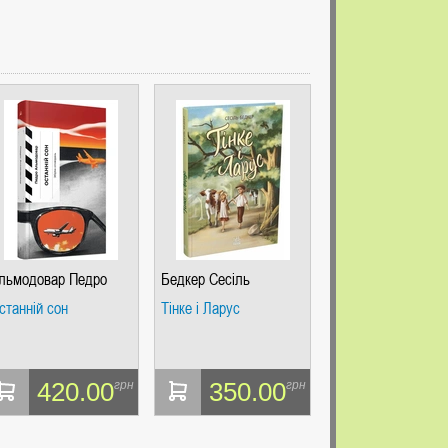
льмодовар Педро
Бедкер Сесіль
станній сон
Тінке і Ларус
420.00
350.00
грн
грн