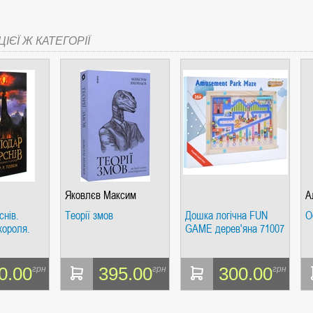
ІЄЇ Ж КАТЕГОРІЇ
Яковлєв Максим
А
снів.
Теорії змов
Дошка логічна FUN
О
короля.
GAME дерев'яна 71007
0.00
395.00
300.00
грн
грн
грн