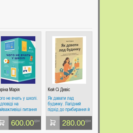
оріна Марія
Кей Сі Девіс
ого не вчать у школі.
Як давати лад
ідповіді на
будинку. Лагідний
айважливіші питання
підхід до прибирання й
 інфографіці
упорядкування, щоб не
потонути в хаосі
600.00
280.00
грн
грн