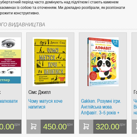
 пубертатний період часто домінують над підлітком і стають каменем
заєминах із собою та оточенням. Ми докладно розібрали, як розпізнати
 прожити конструктивно.
ОГО ВИДАВНИЦТВА
СІ. ГІПЕРІОН
І. ЧАС
к
Сімс Джилл
Г
малювати
Чому матуся хоче
Gakken. Розумні ігри.
Ч
напитися
Англійська мова.
В
Алфавіт. 3–5 років +
н
наліпки і багаторазові
в
сторінки
ЯХ, ВИЗНАЧЕННЯХ, СЦЕНАРІЯХ). АНТОНІНА ШЕВЧУК. МАНДРІВЕЦЬ
0.00
450.00
320.00
грн
грн
грн