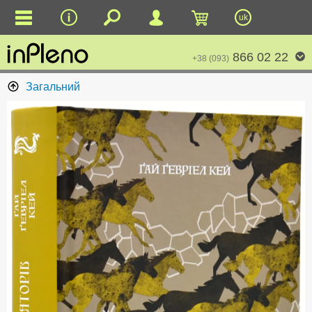
uk
866 02 22
+38 (093)
Загальний