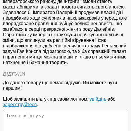
Імператорського району, де інтриги і змови стають
масштабнішими, а зрада і помста сягають свого апогею.
Здавалося б, Імператор Валерій II продумав власні дії і
передбачив ходи суперників на кілька кроків уперед, але
впорядковане правління руйнує велика ненависть, що
затаїлася в серці прекрасної жінки з роду Далейнів.
Сарантійську імперію сколихнули неочікувані політичні
зміни, що вплинули на релігійні вірування і їхнє
відображення в оздобленні величного храму. Геніальний
задум Гая Криспа під загрозою, та хіба справжній талант
і прагнення митця можна знищити, якщо в ньому житиме
натхнення і бажання творити.
ВІДГУКИ
До даного товару ще немає відгуків. Ви можете бути
першим!
Щоб залишити відгук під своїм логіном,
увійдіть
або
зареєструйтеся
.