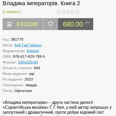
Владика імператорів. Книга 2
В наявності
В КОШИК
680.00
грн
Код:
381770
Автор:
Кей Ґай Ґабріел
Видавництво:
Апріорі
ISBN:
978-617-629-789-5
Формат:
150х220х44
Кількість сторінок:
664
Мова видання:
укр
Рік видання:
2023
Обкладинка:
тверда
Папір:
Офсетная
«Владика імператорів» – друга частина дилогії
«Сарантійська мозаїка» Ґ. Ґ. Кея, у якій автор запрошує у
заплутаний і драматичний, проте добре відомий світ