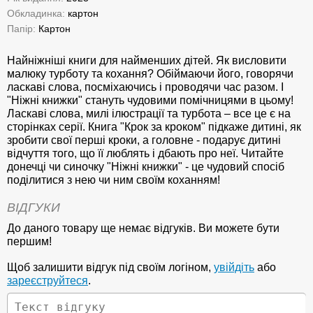
Обкладинка:
картон
Папір:
Картон
Найніжніші книги для найменших дітей. Як висловити
малюку турботу та кохання? Обіймаючи його, говорячи
ласкаві слова, посміхаючись і проводячи час разом. І
"Ніжні книжки" стануть чудовими помічницями в цьому!
Ласкаві слова, милі ілюстрації та турбота – все це є на
сторінках серії. Книга "Крок за кроком" підкаже дитині, як
зробити свої перші кроки, а головне - подарує дитині
відчуття того, що її люблять і дбають про неї. Читайте
донечці чи синочку "Ніжні книжки" - це чудовий спосіб
поділитися з нею чи ним своїм коханням!
ВІДГУКИ
До даного товару ще немає відгуків. Ви можете бути
першим!
Щоб залишити відгук під своїм логіном,
увійдіть
або
зареєструйтеся
.