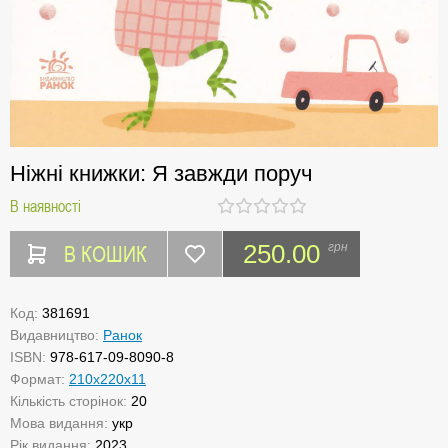
Ніжні книжки: Я завжди поруч
В наявності
В КОШИК
250.00
грн
Код:
381691
Видавництво:
Ранок
ISBN:
978-617-09-8090-8
Формат:
210х220х11
Кількість сторінок:
20
Мова видання:
укр
Рік видання:
2023