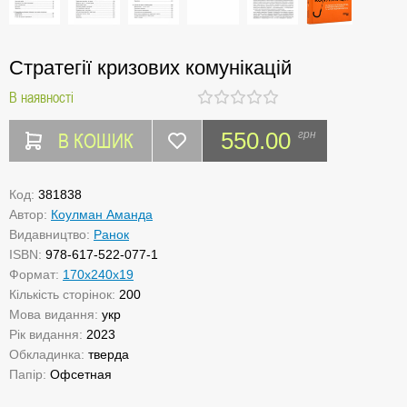
Стратегії кризових комунікацій
В наявності
В КОШИК
550.00
грн
Код:
381838
Автор:
Коулман Аманда
Видавництво:
Ранок
ISBN:
978-617-522-077-1
Формат:
170х240х19
Кількість сторінок:
200
Мова видання:
укр
Рік видання:
2023
Обкладинка:
тверда
Папір:
Офсетная