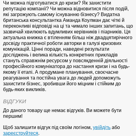
Чи можна підготуватися до кризи? Як захистити
репутацію компанії? Чи можна відновитися після подій,
які загрожують самому існуванню бізнесу? Видатна
британська консультантка Аманда Коулман дає чіткі й
переконливі відповіді на ці та чимало інших запитань, що
зазвичай хвилюють вдумливих керівників і піарників. Ця
актуальна книжка є втіленням більш ніж двадцятирічного
досвіду практичної роботи авторки в галузі кризових
комунікацій. Цінні поради, наведені результати
досліджень і велика кількість конкретних прикладів
стануть справжнім ресурсом у повсякденній діяльності
професійного комунікатора до настання кризи і на будь-
якому її етапі. А продумане планування, своєчасне
реагування та постійна увага до людей допоможуть
захистити бізнес, зробивши його міцним і стійким до
будь-яких викликів.
ВІДГУКИ
До даного товару ще немає відгуків. Ви можете бути
першим!
Щоб залишити відгук під своїм логіном,
увійдіть
або
зареєструйтеся
.