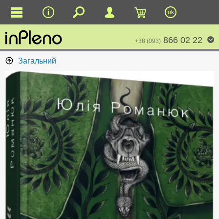
uk
866 02 22
+38 (093)
Загальний