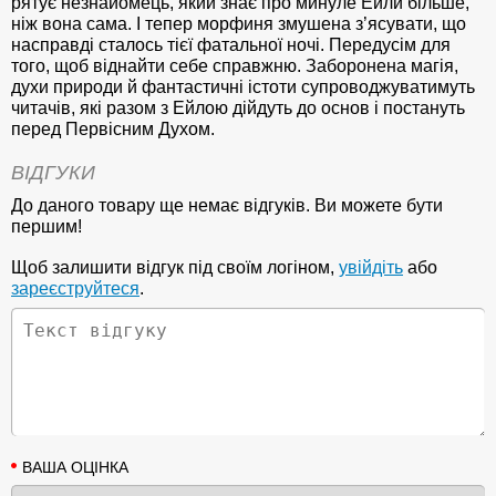
рятує незнайомець, який знає про минуле Ейли більше,
ніж вона сама. І тепер морфиня змушена з’ясувати, що
насправді сталось тієї фатальної ночі. Передусім для
того, щоб віднайти себе справжню. Заборонена магія,
духи природи й фантастичні істоти супроводжуватимуть
читачів, які разом з Ейлою дійдуть до основ і постануть
перед Первісним Духом.
ВІДГУКИ
До даного товару ще немає відгуків. Ви можете бути
першим!
Щоб залишити відгук під своїм логіном,
увійдіть
або
зареєструйтеся
.
ВАША ОЦІНКА