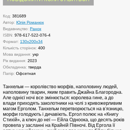
Код:
381689
Автор:
Юлія Романюк
Видавництво:
Ранок
ISBN:
978-617-522-076-4
Формат:
130х200х34
Кількість сторінок:
400
Мова видання:
укр
Рік видання:
2023
Обкладинка:
тверда
Папір:
Офсетная
Танхельм — королівство морфів, наполовину людей,
наполовину тварин, яким править Джайна Благородна.
Але однієї ночі все змінюється: королева гине, а до
влади приходять заколотники на чолі з кривожерливим
магом Ерголом. Танхельм перетворюється на в'язницю,
морфи голодують і дичавіють. Ергол полює на «Книгу
Стихій», а ключ до неї — Ейла Одноока, що десять років
провела у засланні на Крайній Півночі. Від Ергола її