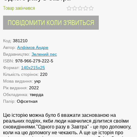
Товар закінчився
ПОВІДОМИТИ КОЛИ З'ЯВИТЬСЯ
Код:
381210
Автор:
Алфімов Андре
Видавництво:
Зелений пес
ISBN:
978-966-279-222-5
Формат:
140х215х25
Кількість сторінок:
220
Мова видання:
укр
Рік видання:
2022
Обкладинка:
тверда
Папір:
Офсетная
Цю історію можна було б вважати заснованою на
реальних подіях, якби люди навчилися ділитися своїми
сновидіннями."Одного разу в Завтра" - це про допомогу,
коли на цю допомогу не чекають. А ще це історія про