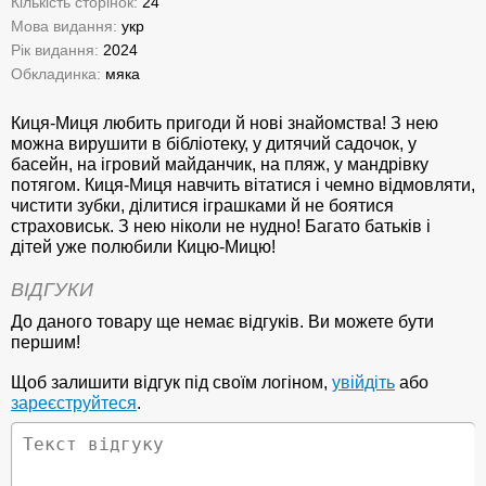
Кількість сторінок:
24
Мова видання:
укр
Рік видання:
2024
Обкладинка:
мяка
Киця-Миця любить пригоди й нові знайомства! З нею
можна вирушити в бібліотеку, у дитячий садочок, у
басейн, на ігровий майданчик, на пляж, у мандрівку
потягом. Киця-Миця навчить вітатися і чемно відмовляти,
чистити зубки, ділитися іграшками й не боятися
страховиськ. З нею ніколи не нудно! Багато батьків і
дітей уже полюбили Кицю-Мицю!
ВІДГУКИ
До даного товару ще немає відгуків. Ви можете бути
першим!
Щоб залишити відгук під своїм логіном,
увійдіть
або
зареєструйтеся
.