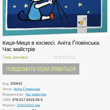
Киця-Миця в космосі. Аніта Ґловінська.
Час майстрів
Товар закінчився
ПОВІДОМИТИ КОЛИ З'ЯВИТЬСЯ
Код:
320643
Автор:
Аніта Ґловінська
Видавництво:
Час майстрів
ISBN:
978-617-8318-05-5
Формат:
210x210x2 мм