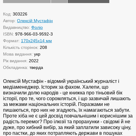
Код:
303226
Автор:
Олексій Мустафін
Видавництво:
Фоліо
ISBN:
978-966-03-9592-3
Формат:
170x245x14 мм
Кількість сторінок:
208
Мова видання:
укр
Рік видання:
2022
Обкладинка:
тверда
Олексій Мустафін - відомий український журналіст і
медіаменеджер. Історик за фахом. Халепи, що
визначили долю народів - це книжка про тіньовий бік
історії, про те, чого соромляться, і що зазвичай лишають
за межами національних історій. Поразками не
пишаються, про них не згадують, їх намагаються забути.
Проте хіба не є цей досвід повчальнішим і кориснішим за
радість перемог? Про ілюзії та прорахунки - свідомі й не
дуже, про хибний вибір, за який заплатили зависоку ціну,
про пастки, до яких потрапляють держави в пошуках