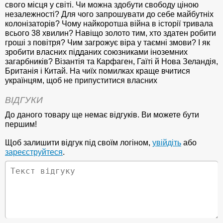
свого місця у світі. Чи можна здобути свободу ціною
незалежності? Для чого запрошувати до себе майбутніх
колонізаторів? Чому найкоротша війна в історії тривала
всього 38 хвилин? Навіщо золото тим, хто здатен робити
гроші з повітря? Чим загрожує віра у таємні змови? І як
зробити власних підданих союзниками іноземних
загарбників? Візантія та Карфаген, Гаїті й Нова Зеландія,
Британія і Китай. На чиїх помилках краще вчитися
українцям, щоб не припуститися власних
ВІДГУКИ
До даного товару ще немає відгуків. Ви можете бути
першим!
Щоб залишити відгук під своїм логіном,
увійдіть
або
зареєструйтеся
.