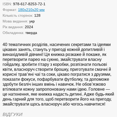
ISBN:
978-617-8253-72-1
Формат:
180x210x20 мм
Кількість сторінок:
128
Мова видання:
укр
Рік видання:
2024
Обкладинка:
тверда
40 тематичних розділів, насичених секретами та ідеями
цікавих занять, стануть у пригоді кожній допитливій і
винахідливій дівчині! Ця книжка розкаже й покаже, як
перетворити парео на сукню, змайструвати власну
гойдалку, зробити гітару з коробки, розпізнати польові
квіти, власноруч створити брошку, приготувати смачні й
корисні трав’яні чаї та соки, цікаво погратися з друзями,
показати фокуси, пофарбувати футболку, та допоможе
здобути безліч інших вмінь і навичок. Не обов’язково
втілювати кожну запропоновану нами ідею. Головне —
це натхнення, яке книжка надасть дитині. Адже будь-який
день гарний для того, щоб перетворити його на пригоду,
змайструвати щось власноруч або чогось навчитися!
ВІДГУКИ