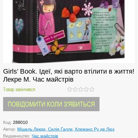
Girls’ Book. Ідеї, які варто втілити в життя!
Лекре М. Час майстрів
Товар закінчився
ПОВІДОМИТИ КОЛИ З'ЯВИТЬСЯ
Код:
288010
Автор:
Мішель Лекре, Селія Ґалле, Клеманс Ру де Люз
Видавництво:
Час майстрів