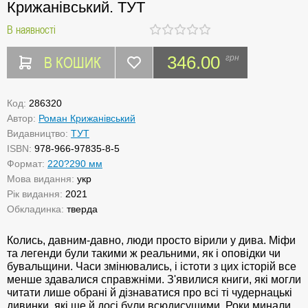
Крижанівський. ТУТ
В наявності
В КОШИК
346.00
грн
Код:
286320
Автор:
Роман Крижанівський
Видавництво:
ТУТ
ISBN:
978-966-97835-8-5
Формат:
220?290 мм
Мова видання:
укр
Рік видання:
2021
Обкладинка:
тверда
Колись, давним-давно, люди просто вірили у дива. Міфи
та легенди були такими ж реальними, як і оповідки чи
бувальщини. Часи змінювались, і істоти з цих історій все
менше здавалися справжніми. З'явилися книги, які могли
читати лише обрані й дізнаватися про всі ті чудернацькі
дивинки, які ще й досі були всюдисущими. Роки минали,