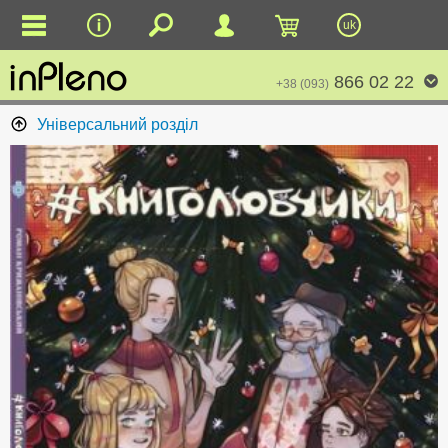
uk
866 02 22
+38 (093)
Універсальний розділ