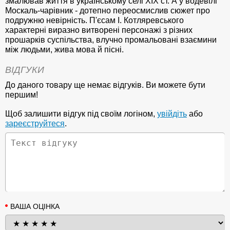
змалював життя в українському селі ХІХ ст. А у водевілі
Москаль-чарівник - дотепно переосмислив сюжет про
подружню невірність. П'єсам І. Котляревського
характерні виразно витворені персонажі з різних
прошарків суспільства, влучно промальовані взаємини
між людьми, жива мова й пісні.
ВІДГУКИ
До даного товару ще немає відгуків. Ви можете бути
першим!
Щоб залишити відгук під своїм логіном,
увійдіть
або
зареєструйтеся
.
ВАША ОЦІНКА