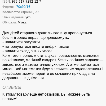
ISBN:
978-617-7292-12-7
Формат:
70х90/16
Количество страниц:
32
Язык издания:
укр
Обложка:
М'яка
Для дітей старшого дошкільного віку пропонується
безліч ігрових вправ, що допоможуть:
• навчитися рахувати
• потренуватися писати цифри і знаки
• вивчити склад різних чисел
Крім того, пропис містить цікаві розмальовки, малюнки
по клітинках, магічний квадрат, безліч логічних задачок —
звісно, все з математичним ухилом. А отже, займатися
маленький математик буде з величезним задоволенням і
незабаром зможе перейти до складних прикладів на
додавання і віднімання.
ОТЗЫВЫ
К этому товару еще нет отзывов. Вы можете быть
первым!