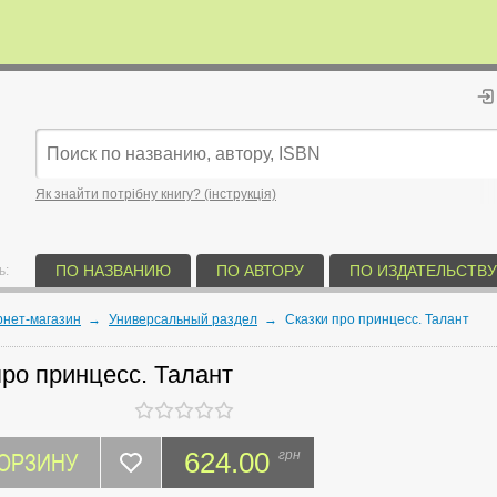
Як знайти потрібну книгу? (інструкція)
ПО НАЗВАНИЮ
ПО АВТОРУ
ПО ИЗДАТЕЛЬСТВУ
ь:
рнет-магазин
→
Универсальный раздел
→
Сказки про принцесс. Талант
про принцесс. Талант
КОРЗИНУ
624.00
грн