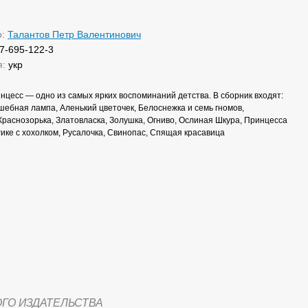
о:
Талантов Петр Валентинович
7-695-122-3
я:
укр
инцесс — одно из самых ярких воспоминаний детства. В сборник входят:
шебная лампа, Аленький цветочек, Белоснежка и семь гномов,
Краснозорька, Златовласка, Золушка, Огниво, Ослиная Шкура, Принцесса
Рике с хохолком, Русалочка, Свинопас, Спящая красавица
ОГО ИЗДАТЕЛЬСТВА