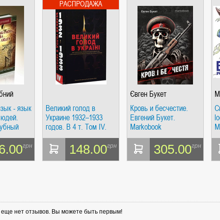
убний
Євген Букет
М
Ю
зык - язык
Великий голод в
Кровь и бесчестие.
С
людей.
Украине 1932–1933
Евгений Букет.
l
дубный
годов. В 4 т. Том IV.
Markobook
М
Отчет Конгрессно-
Ю
президентской
i
6.00
148.00
305.00
грн
грн
грн
Комиссии США.
(Исполнительный
директор Комиссии
Джеймс Мейс). Киево-
Могилянская академия
у еще нет отзывов. Вы можете быть первым!