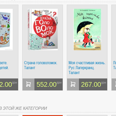
НСИ. ГИПЕРИОН
вете.
Страна головоломок.
Моя счастливая жизнь.
Л
И. ВРЕМЯ
детей.
Талант
Рус Лагеркранц.
Т
Талант
2.00
552.00
267.00
грн
грн
грн
МАХ, ТАБЛИЦАХ, ОПРЕДЕЛЕНИЯХ, СЦЕНАРИЯХ). АНТОНИНА ШЕВЧУК. МАН
З ЭТОЙ ЖЕ КАТЕГОРИИ