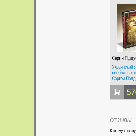
Сергій Підд
Украинский я
свободных 
Сергей Под
57
ОТЗЫВЫ
К этому товар