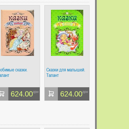
юбимые сказки.
Сказки для малышей.
алант
Талант
624.00
624.00
грн
грн
ДРИВЕЦ