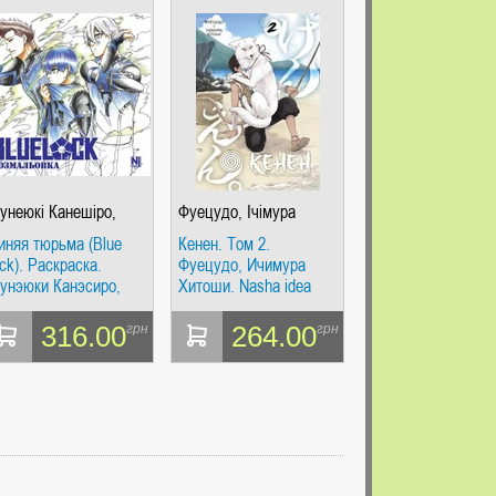
унеюкі Канешіро,
Фуецудо, Ічімура
ске Номура
Хітоші
иняя тюрьма (Blue
Кенен. Том 2.
ock). Раскраска.
Фуецудо, Ичимура
унэюки Канэсиро,
Хитоши. Nasha idea
скэ Номура. Nasha
dea
316.00
264.00
грн
грн