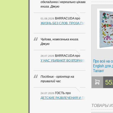
обкладинка і нереально цікава
книга. Дякую
BARRACUDA
про
01.08.2026
ЖИЗНЬ БЕЗ СЛОВ. ПРОЗА ПИСАТЕЛЕЙ ИЗ ГУА
Чудова, новесенька книга.
Дякую
BARRACUDA
про
28.07.2026
Про всё на с
У НАС УБИВАЮТ ВО ВТОРНИК. СЛАПОВСКИЙ О.
English для 
Талант
Посібник - орієнтир на
55
тривалий час
ГОСТЬ
про
24.07.2026
ДЕТСКИЕ РАЗВЛЕЧЕНИЯ И ПРАЗДНИКИ (В СХЕ
ТОВАРЫ И