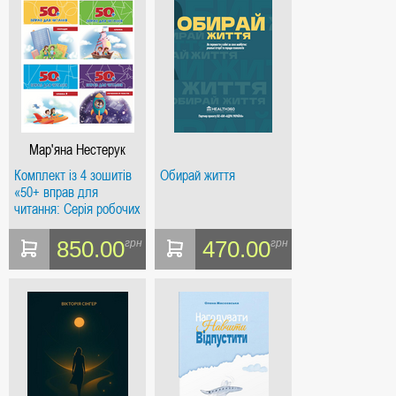
Мар'яна Нестерук
Комплект із 4 зошитів
Обирай життя
«50+ вправ для
читання: Серія робочих
зошитів»
850.00
470.00
грн
грн