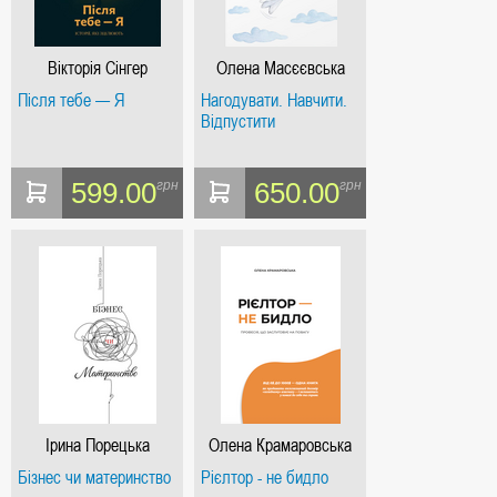
Вікторія Сінгер
Олена Масєєвська
Після тебе — Я
Нагодувати. Навчити.
Відпустити
599.00
650.00
грн
грн
Ірина Порецька
Олена Крамаровська
Бізнес чи материнство
Рієлтор - не бидло