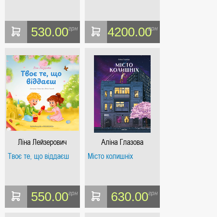
530.00
4200.00
грн
грн
Ліна Лейзерович
Аліна Глазова
Твоє те, що віддаєш
Місто колишніх
550.00
630.00
грн
грн