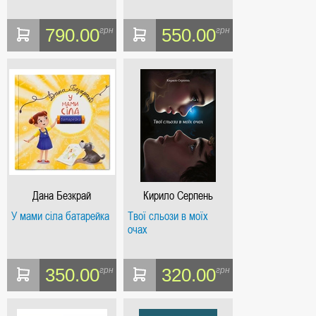
790.00
550.00
грн
грн
Дана Безкрай
Кирило Серпень
У мами сіла батарейка
Твої сльози в моїх
очах
350.00
320.00
грн
грн