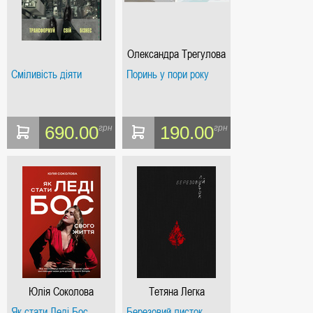
Олександра Трегулова
Сміливість діяти
Поринь у пори року
690.00
190.00
грн
грн
Юлія Соколова
Тетяна Легка
Як стати Леді Бос
Березовий листок