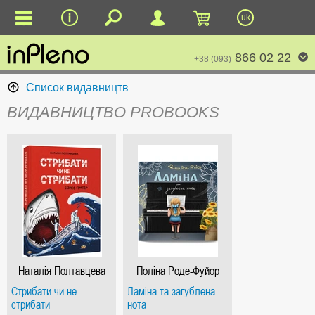
uk
866 02 22
+38 (093)
Список видавництв
ВИДАВНИЦТВО PROBOOKS
Наталія Полтавцева
Поліна Роде-Фуйор
Стрибати чи не
Ламіна та загублена
стрибати
нота