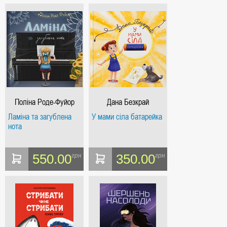
Поліна Роде-Фуйор
Дана Безкрай
Ламіна та загублена
У мами сіла батарейка
нота
550.00
350.00
грн
грн