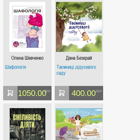
Олена Шевченко
Дана Безкрай
Шафологія
Таємниці дідусевого
саду
1050.00
400.00
грн
грн