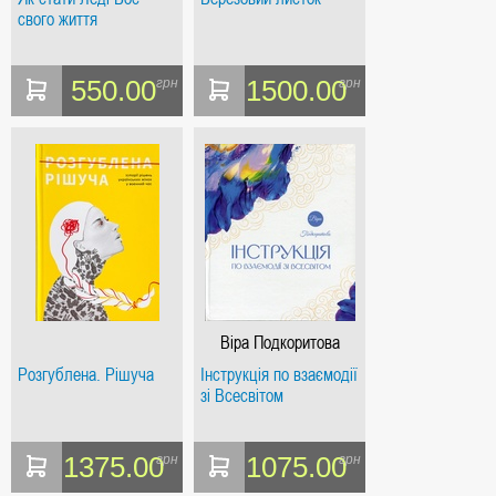
свого життя
550.00
1500.00
грн
грн
Віра Подкоритова
Розгублена. Рішуча
Інструкція по взаємодії
зі Всесвітом
1375.00
1075.00
грн
грн