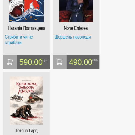
Наталія Полтавцева
None Enfereal
Стрибати чи не
Шершень насолоди
стрибати
590.00
490.00
грн
грн
Тетяна Гарг,