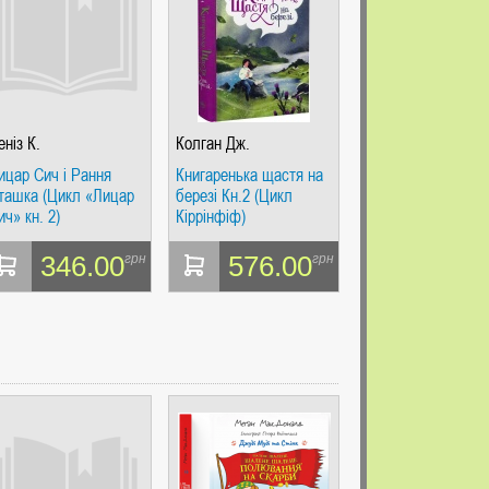
еніз К.
Колган Дж.
ицар Сич і Рання
Книгаренька щастя на
ташка (Цикл «Лицар
березі Кн.2 (Цикл
ич» кн. 2)
Кіррінфіф)
346.00
576.00
грн
грн