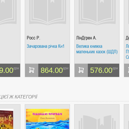
Росс Р.
ЛінДгрен А.
Д
Зачарована річка Кн1
Велика книжка
Л
маленьких казок (ШДЛ)
П
С
9.00
864.00
576.00
грн
грн
грн
ІЄЇ Ж КАТЕГОРІЇ