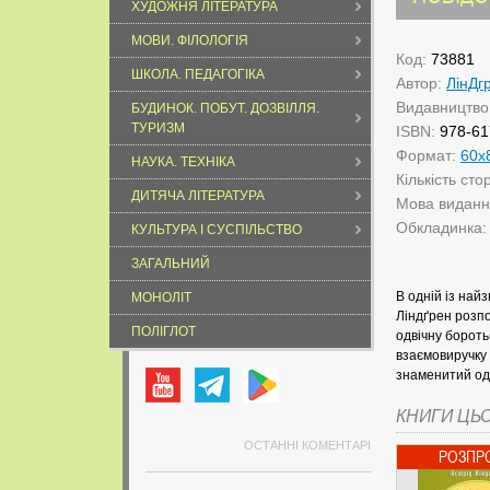
ХУДОЖНЯ ЛІТЕРАТУРА
МОВИ. ФІЛОЛОГІЯ
Код:
73881
ШКОЛА. ПЕДАГОГІКА
Автор:
ЛінДг
Видавництво
БУДИНОК. ПОБУТ. ДОЗВІЛЛЯ.
ТУРИЗМ
ISBN:
978-61
Формат:
60х
НАУКА. ТЕХНІКА
Кількість сто
ДИТЯЧА ЛІТЕРАТУРА
Мова видан
Обкладинка
КУЛЬТУРА І СУСПІЛЬСТВО
ЗАГАЛЬНИЙ
В одній із най
МОНОЛІТ
Ліндґрен розпо
ПОЛІГЛОТ
одвічну бороть
взаємовиручку 
знаменитий од
КНИГИ ЦЬ
ОСТАННІ КОМЕНТАРІ