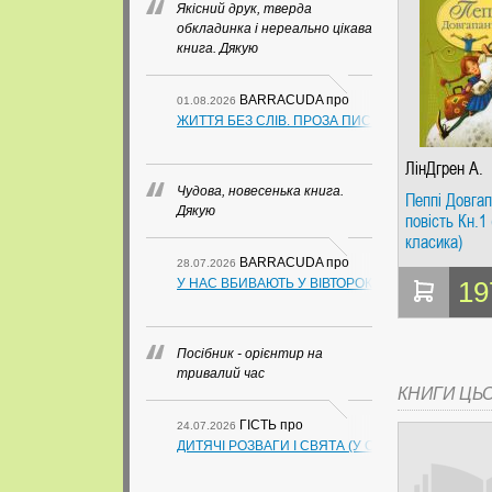
Якісний друк, тверда
обкладинка і нереально цікава
книга. Дякую
BARRACUDA
про
01.08.2026
ЖИТТЯ БЕЗ СЛІВ. ПРОЗА ПИСЬМЕННИКІВ ІЗ ГУАН
ЛінДгрен А.
Чудова, новесенька книга.
Пеппі Довгап
Дякую
повість Кн.1
класика)
BARRACUDA
про
28.07.2026
У НАС ВБИВАЮТЬ У ВІВТОРОК. СЛАПОВСЬКИЙ О.
19
Посібник - орієнтир на
тривалий час
КНИГИ ЦЬ
ГІСТЬ
про
24.07.2026
ДИТЯЧІ РОЗВАГИ І СВЯТА (У СХЕМАХ, ТАБЛИЦ