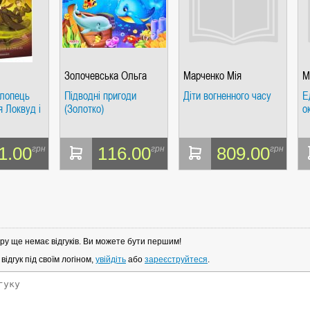
Золочевська Ольга
Марченко Мія
М
лопець
Підводні пригоди
Діти вогненного часу
Е
я Локвуд і
(Золотко)
о
1.00
116.00
809.00
грн
грн
грн
ру ще немає відгуків. Ви можете бути першим!
ідгук під своїм логіном,
увійдіть
або
зареєструйтеся
.