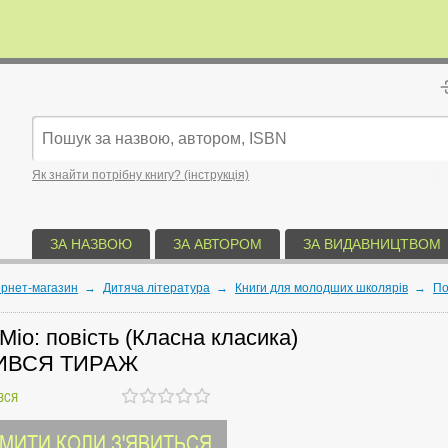
Як знайти потрібну книгу? (інструкція)
ЗА НАЗВОЮ
ЗА АВТОРОМ
ЗА ВИДАВНИЦТВОМ
ернет-магазин
→
Дитяча література
→
Книги для молодших школярів
→
По
 Міо: повість (Класна класика)
ИВСЯ ТИРАЖ
вся
МИТИ КОЛИ З'ЯВИТЬСЯ