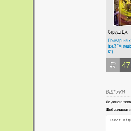
Страуд Дж.
Примарний х
(кн.3 "Агенці
К")
47
ВІДГУКИ
До даного това
Щоб залишити в