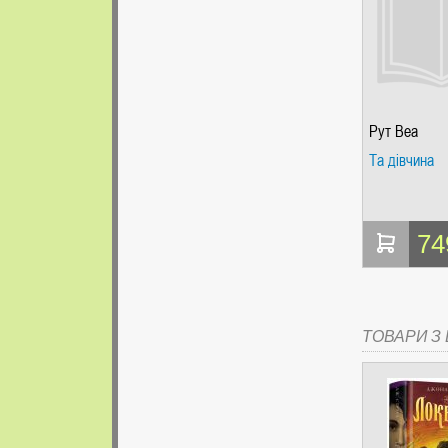
Рут Веа
Та дівчина
74
ТОВАРИ З Ц