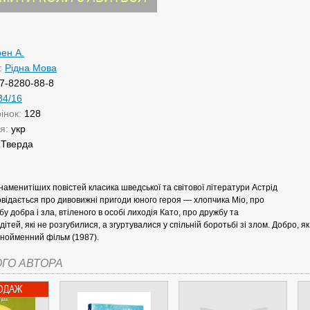
рен А.
:
Рідна Мова
7-8280-88-8
84/16
рінок:
128
ня:
укр
:
Тверда
знаменитіших повістей класика шведської та світової літератури Астрід
відається про дивовижні пригоди юного героя — хлопчика Міо, про
бу добра і зла, втіленого в особі лиходія Като, про дружбу та
дітей, які не розгубилися, а згуртувалися у спільній боротьбі зі злом. Добро, 
нойменний фільм (1987).
ОГО АВТОРА