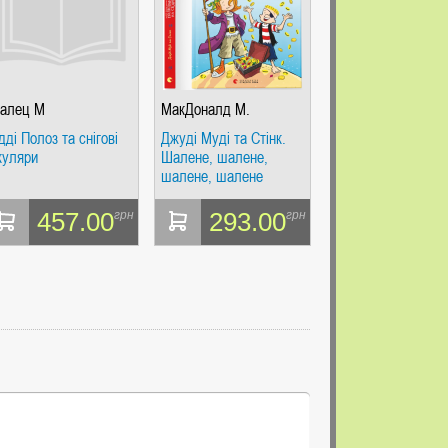
алец М
МакДоналд М.
дді Полоз та снігові
Джуді Муді та Стінк.
куляри
Шалене, шалене,
шалене, шалене
полювання на скарби
457.00
293.00
грн
грн