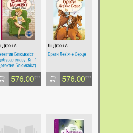
інДгрен А.
ЛінДгрен А.
етектив Блюмквіст
Брати Лев’яче Серце
добуває славу: Кн. 1
Детектив Блюмквіст)
ДЛ
576.00
576.00
грн
грн