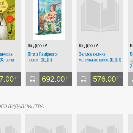
СІ. ГІПЕРІОН
ЛінДгрен А.
ЛінДгрен А.
Л
анчоха:
Діти з Гамірного:
Велика книжка
Д
 (Класна
повісті (ШДЛ)
маленьких казок (ШДЛ)
з
(
Ш
І. ЧАС
7.00
692.00
576.00
грн
грн
грн
ОГО ВИДАВНИЦТВА
ЯХ, ВИЗНАЧЕННЯХ, СЦЕНАРІЯХ). АНТОНІНА ШЕВЧУК. МАНДРІВЕЦЬ