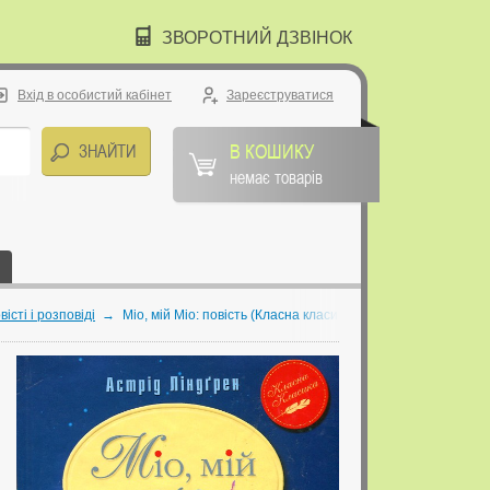
ЗВОРОТНИЙ ДЗВІНОК
Вхід в особистий кабінет
Зареєструватися
В КОШИКУ
немає товарів
вісті і розповіді
→
Міо, мій Міо: повість (Класна класика) ЗАКІНЧИВСЯ ТИРА