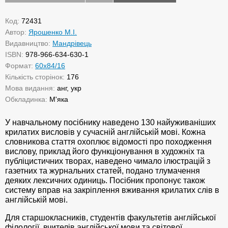
Код:
72431
Автор:
Ярошенко М.І.
Видавництво:
Мандрівець
ISBN:
978-966-634-630-1
Формат:
60х84/16
Кількість сторінок:
176
Мова видання:
анг, укр
Обкладинка:
М'яка
У навчальному посібнику наведено 130 найуживаніших
крилатих висловів у сучасній англійській мові. Кожна
словникова стаття охоплює відомості про походження
вислову, приклад його функціонування в художніх та
публіцистичних творах, наведено чимало ілюстрацій з
газетних та журнальних статей, подано тлумачення
деяких лексичних одиниць. Посібник пропонує також
систему вправ на закріплення вживання крилатих слів в
англійській мові.
Для старшокласників, студентів факультетів англійської
філології, вчителів англійської мови та світової