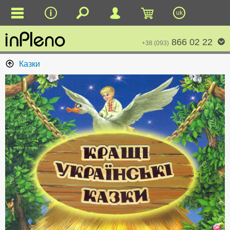
uk
866 02 22
+38 (093)
Казки