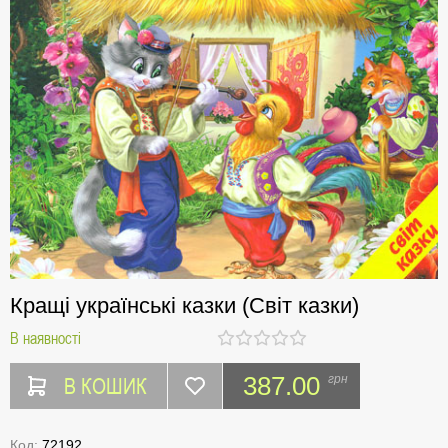
Кращі українські казки (Світ казки)
В наявності
В КОШИК
387.00
грн
Код:
72192