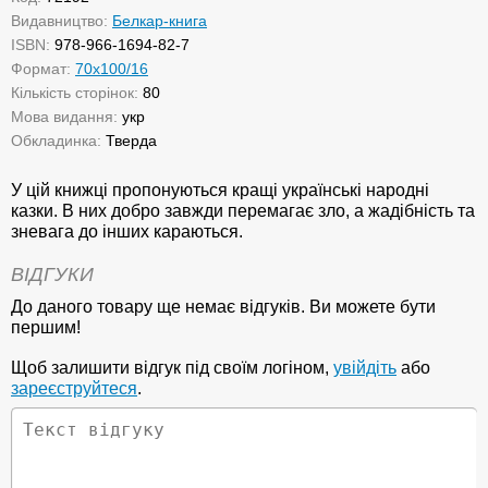
Видавництво:
Белкар-книга
ISBN:
978-966-1694-82-7
Формат:
70х100/16
Кількість сторінок:
80
Мова видання:
укр
Обкладинка:
Тверда
У цій книжці пропонуються кращі українські народні
казки. В них добро завжди перемагає зло, а жадібність та
зневага до інших караються.
ВІДГУКИ
До даного товару ще немає відгуків. Ви можете бути
першим!
Щоб залишити відгук під своїм логіном,
увійдіть
або
зареєструйтеся
.