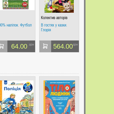
Колектив авторів
00% наліпок. Футбол
В гостях у казки.
Глорія
64.00
564.00
грн
грн