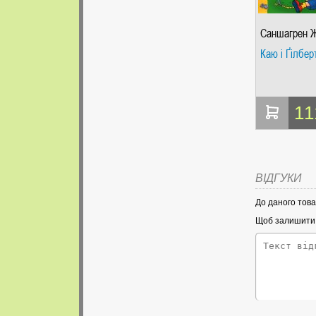
Саншагрен Ж
Каю і Ґілбер
11
ВІДГУКИ
До даного това
Щоб залишити в