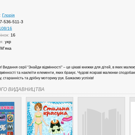
:
Глорія
7-536-511-3
108/16
рінок:
16
ня:
укр
:
М'яка
! Видання серії “Знайди відмінності” – це цікаві книжки для дітей, в яких ма
ідмінності та наклеїти елементи, яких бракує. Чудові яскраві малюнки сподо
у, старанність та дрібну моторику рук. Бажаємо успіхів!
ОГО ВИДАВНИЦТВА