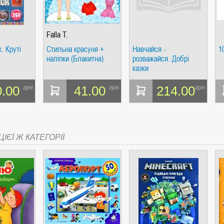
Falla T.
. Круті
Стильна красуня +
Навчайся -
1
СІ. ГІПЕРІОН
наліпки (Блакитна)
розважайся. Добрі
казки
0.00
41.00
214.00
грн
грн
грн
І. ЧАС
ІЄЇ Ж КАТЕГОРІЇ
ЯХ, ВИЗНАЧЕННЯХ, СЦЕНАРІЯХ). АНТОНІНА ШЕВЧУК. МАНДРІВЕЦЬ