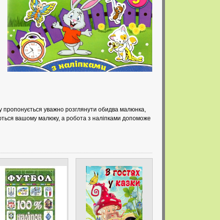
люку пропонується уважно розглянути обидва малюнка,
баються вашому малюку, а робота з наліпками допоможе