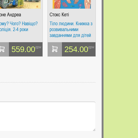
рне Андреа
Стокс Кеті
ому? Чого? Навіщо?
Тіло людини. Книжка з
оліція. 2-4 роки
розвивальними
завданнями для дітей
559.00
254.00
грн
грн