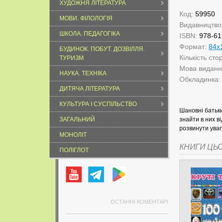
ХУДОЖНЯ ЛІТЕРАТУРА
Код:
59950
МОВИ. ФІЛОЛОГІЯ
Видавництво
ШКОЛА. ПЕДАГОГІКА
ISBN:
978-61
Формат:
84х
БУДИНОК. ПОБУТ. ДОЗВІЛЛЯ.
Кількість сто
ТУРИЗМ
Мова видан
НАУКА. ТЕХНІКА
Обкладинка
ДИТЯЧА ЛІТЕРАТУРА
КУЛЬТУРА І СУСПІЛЬСТВО
Шановні батьки
ЗАГАЛЬНИЙ
знайти в них в
розвинути уваг
МОНОЛІТ
КНИГИ ЦЬ
ПОЛІГЛОТ
ОСТАННІ КОМЕНТАРІ