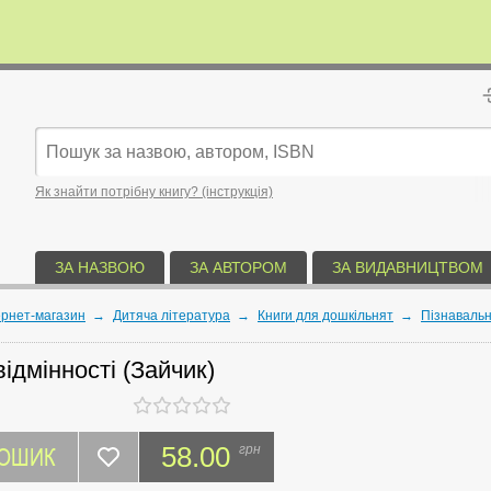
Як знайти потрібну книгу? (інструкція)
ЗА НАЗВОЮ
ЗА АВТОРОМ
ЗА ВИДАВНИЦТВОМ
ернет-магазин
→
Дитяча література
→
Книги для дошкільнят
→
Пізнавальн
ідмінності (Зайчик)
КОШИК
58.00
грн