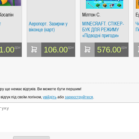
осалін
Мілтон С.
Е
т
Аеропорт. Зазирни у
MINECRAFT. СТІКЕР-
Ч
віконце (карт)
БУК ДЛЯ РЕЖИМУ
П
«Підводні пригоди»
1.00
106.00
576.00
грн
грн
грн
ру ще немає відгуків. Ви можете бути першим!
ідгук під своїм логіном,
увійдіть
або
зареєструйтеся
.