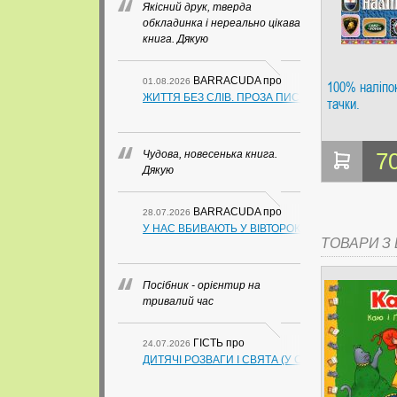
Якісний друк, тверда
обкладинка і нереально цікава
книга. Дякую
BARRACUDA
про
01.08.2026
100% наліпок
ЖИТТЯ БЕЗ СЛІВ. ПРОЗА ПИСЬМЕННИКІВ ІЗ ГУАН
тачки.
Чудова, новесенька книга.
7
Дякую
BARRACUDA
про
28.07.2026
У НАС ВБИВАЮТЬ У ВІВТОРОК. СЛАПОВСЬКИЙ О.
ТОВАРИ З Ц
Посібник - орієнтир на
тривалий час
ГІСТЬ
про
24.07.2026
ДИТЯЧІ РОЗВАГИ І СВЯТА (У СХЕМАХ, ТАБЛИЦ