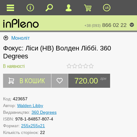
uk
866 02 22
+38 (093)
Моноліт
Фокус: Ліси (HB) Волден Ліббі. 360
Degrees
В наявності
В КОШИК
720.00
грн
Код:
423657
Автор:
Walden Libby
Видавництво:
360 Degrees
ISBN:
978-1-84857-807-4
Формат:
255x255x21
Кількість сторінок:
22