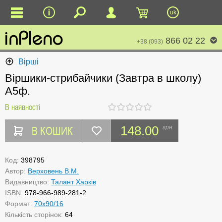
uk
866 02 22
+38 (093)
Вірші
Віршики-стрибайчики (Завтра в школу)
А5ф.
В наявності
В КОШИК
148.00
грн
Код:
398795
Автор:
Верховень В.М.
Видавництво:
Талант Харків
ISBN:
978-966-989-281-2
Формат:
70х90/16
Кількість сторінок:
64